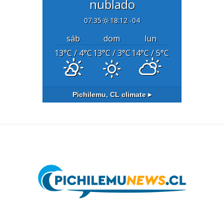
nublado
07:35
18:12 -04
sáb
dom
lun
13
°C
/ 4
°C
13
°C
/ 3
°C
14
°C
/ 5
°C
Pichilemu, CL
climate ▸