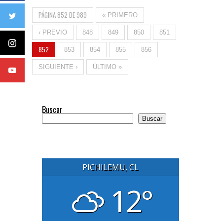
PÁGINA 852 DE 989
« PRIMERO
‹ PREVIO
848
849
850
851
852
853
854
855
856
SIGUIENTE ›
ÚLTIMO »
Buscar
Buscar
PICHILEMU, CL
12°