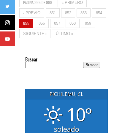
PÁGINA 855 DE 989
« PRIMERO
‹ PREVIO
851
852
853
854
855
856
857
858
859
SIGUIENTE ›
ÚLTIMO »
Buscar
Buscar
PICHILEMU, CL
10°
soleado