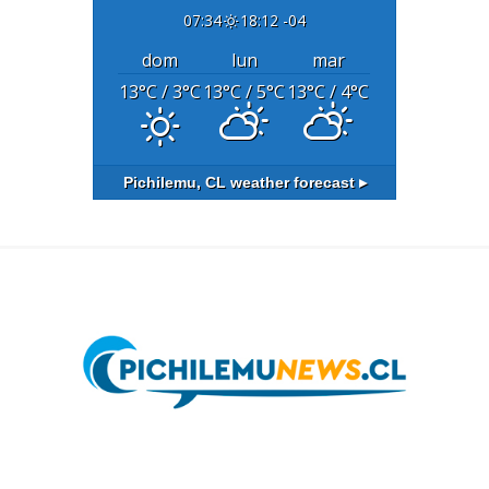
07:34
18:12 -04
dom
lun
mar
13
°C
/ 3
°C
13
°C
/ 5
°C
13
°C
/ 4
°C
Pichilemu, CL
weather forecast ▸