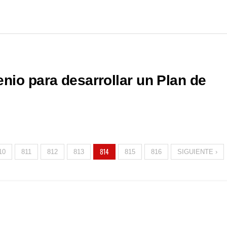
nio para desarrollar un Plan de
814
10
811
812
813
815
816
SIGUIENTE ›