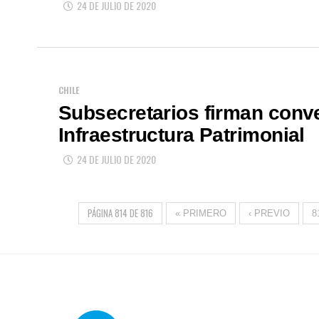
24 DE JULIO DE 2020
CHILE
Subsecretarios firman conve
Infraestructura Patrimonial
24 DE JULIO DE 2020
PÁGINA 814 DE 816
« PRIMERO
‹ PREVIO
8