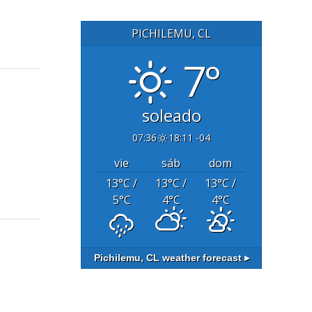
PICHILEMU, CL
7°
soleado
07:36
18:11 -04
vie
sáb
dom
13
°C
/
13
°C
/
13
°C
/
5
°C
4
°C
4
°C
Pichilemu, CL
weather forecast ▸