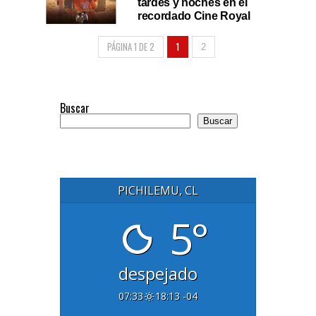
tardes y noches en el
recordado Cine Royal
PÁGINA 1 DE 2
1
2
Buscar
Buscar
PICHILEMU, CL
5°
despejado
07:33
18:13 -04