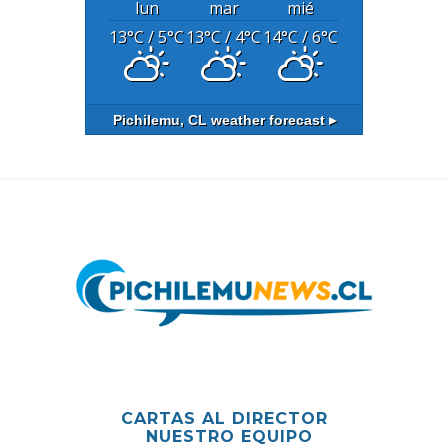
lun
mar
mié
13
°C
/ 5
°C
13
°C
/ 4
°C
14
°C
/ 6
°C
Pichilemu, CL
weather forecast ▸
CARTAS AL DIRECTOR
NUESTRO EQUIPO