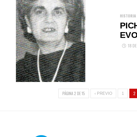
HISTORIA
PIC
EVO
18 D
PÁGINA 2 DE 15
2
‹ PREVIO
1