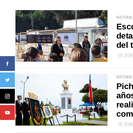
HISTORIA
Esc
deta
del 
21 D
HISTORIA
Pic
años
real
com
21 D