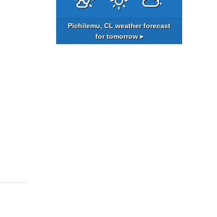
Pichilemu, CL
weather forecast
for tomorrow ▸