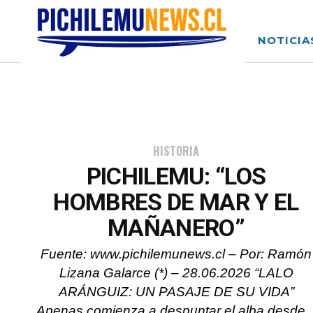
NOTICIA
HISTORIA
PICHILEMU: “LOS
HOMBRES DE MAR Y EL
MAÑANERO”
Fuente: www.pichilemunews.cl – Por: Ramón
Lizana Galarce (*) – 28.06.2026 “LALO
ARÁNGUIZ: UN PASAJE DE SU VIDA”
Apenas comienza a despuntar el alba desde..