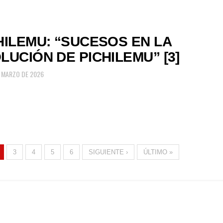
HILEMU: “SUCESOS EN LA
LUCIÓN DE PICHILEMU” [3]
E MARZO DE 2026
3
4
5
6
SIGUIENTE ›
ÚLTIMO »