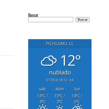
Buscar
Buscar
PICHILEMU, CL
12°
nublado
07:35
18:12 -04
sáb
dom
lun
13
°C
/
13
°C
/
14
°C
/
4
°C
3
°C
5
°C