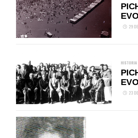
PIC
EVO
29 D
HISTORIA
PIC
EVO
23 D