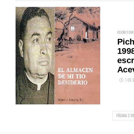
ESCRITOR
Pich
1998
escr
Ace
1 DE 
PÁGINA 2 DE