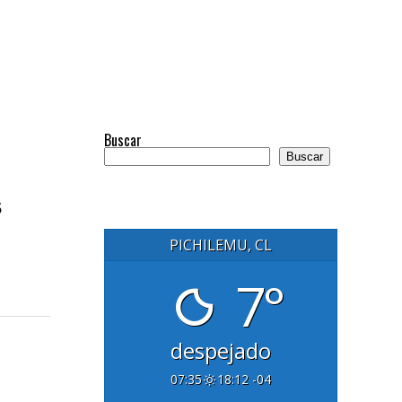
Buscar
Buscar
s
PICHILEMU, CL
7°
despejado
07:35
18:12 -04