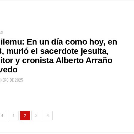
ES
ilemu: En un día como hoy, en
, murió el sacerdote jesuita,
itor y cronista Alberto Arraño
vedo
ENERO DE 2025
 4
2
1
3
4