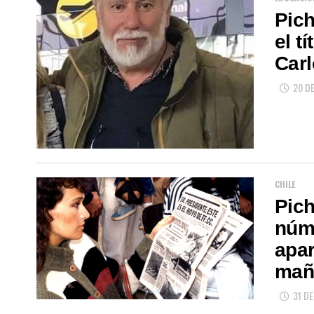
Pich
el t
Carl
20 D
CHILE
Pich
núm
apar
mañ
31 DE