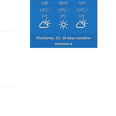
sáb
dom
lun
13
°C
/
13
°C
/
13
°C
/
5
°C
3
°C
5
°C
Pichilemu, CL
10 days weather
forecast ▸