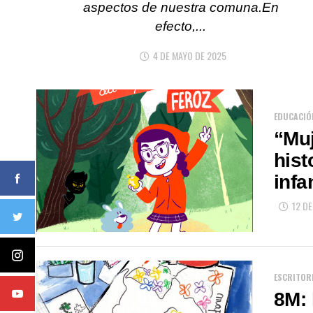
aspectos de nuestra comuna.En
efecto,...
4 DE MAYO DE 2025
EDUCACIÓ
“Muj
hist
infa
12 D
ESCRITOR
8M: 