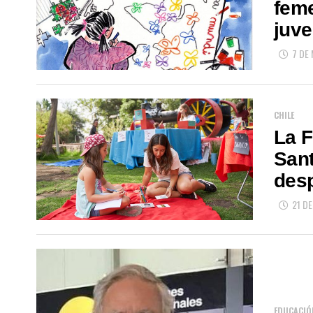
feme
juve
7 DE
CHILE
La F
Sant
desp
21 D
EDUCACIÓ