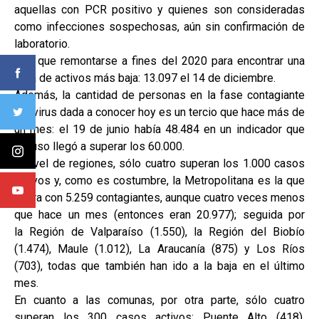
aquellas con PCR positivo y quienes son consideradas
como infecciones sospechosas, aún sin confirmación de
laboratorio.
Hay que remontarse a fines del 2020 para encontrar una
cifra de activos más baja: 13.097 el 14 de diciembre.
Además, la cantidad de personas en la fase contagiante
del virus dada a conocer hoy es un tercio que hace más de
un mes: el 19 de junio había 48.484 en un indicador que
incluso llegó a superar los 60.000.
A nivel de regiones, sólo cuatro superan los 1.000 casos
activos y, como es costumbre, la Metropolitana es la que
lidera con 5.259 contagiantes, aunque cuatro veces menos
que hace un mes (entonces eran 20.977); seguida por
la Región de Valparaíso (1.550), la Región del Biobío
(1.474), Maule (1.012), La Araucanía (875) y Los Ríos
(703), todas que también han ido a la baja en el último
mes.
En cuanto a las comunas, por otra parte, sólo cuatro
superan los 300 casos activos: Puente Alto (418),