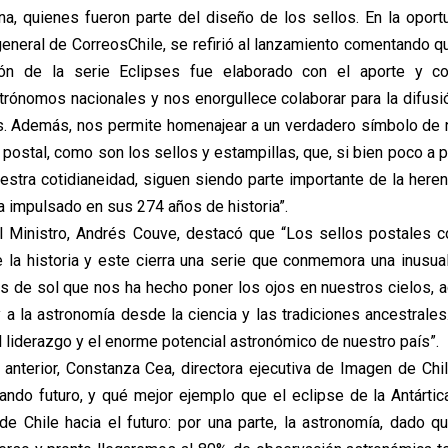
na, quienes fueron parte del diseño de los sellos. En la oport
general de CorreosChile, se refirió al lanzamiento comentando qu
ión de la serie Eclipses fue elaborado con el aporte y c
rónomos nacionales y nos enorgullece colaborar para la difusió
s. Además, nos permite homenajear a un verdadero símbolo de n
ostal, como son los sellos y estampillas, que, si bien poco a
estra cotidianeidad, siguen siendo parte importante de la herenc
a impulsado en sus 274 años de historia”.
el Ministro, Andrés Couve, destacó que “Los sellos postales 
 la historia y este cierra una serie que conmemora una inusu
es de sol que nos ha hecho poner los ojos en nuestros cielos, 
 a la astronomía desde la ciencia y las tradiciones ancestrale
l liderazgo y el enorme potencial astronómico de nuestro país”.
o anterior, Constanza Cea, directora ejecutiva de Imagen de Chi
eando futuro, y qué mejor ejemplo que el eclipse de la Antártica
e Chile hacia el futuro: por una parte, la astronomía, dado q