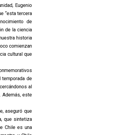
unidad, Eugenio
e “esta tercera
onocimiento de
n de la ciencia
uestra historia
 poco comienzan
ia cultural que
conmemorativos
al temporada de
acercándonos al
s. Además, este
le, aseguró que
, que sintetiza
ue Chile es una