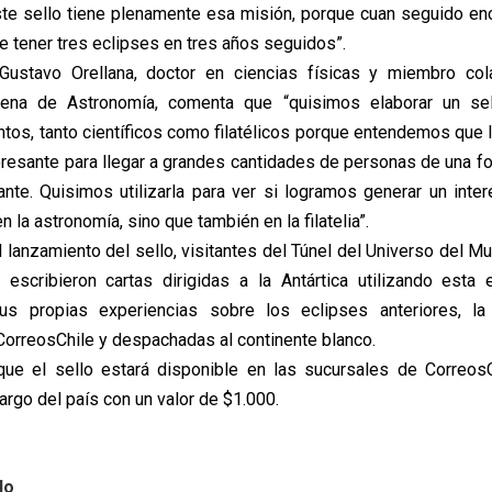
te sello tiene plenamente esa misión, porque cuan seguido e
e tener tres eclipses en tres años seguidos”.
 Gustavo Orellana, doctor en ciencias físicas y miembro col
lena de Astronomía, comenta que “quisimos elaborar un sel
os, tanto científicos como filatélicos porque entendemos que la 
resante para llegar a grandes cantidades de personas de una f
ante. Quisimos utilizarla para ver si logramos generar un inte
n la astronomía, sino que también en la filatelia”.
 lanzamiento del sello, visitantes del Túnel del Universo del Mu
escribieron cartas dirigidas a la Antártica utilizando esta 
s propias experiencias sobre los eclipses anteriores, la
CorreosChile y despachadas al continente blanco.
que el sello estará disponible en las sucursales de CorreosC
 largo del país con un valor de $1.000.
lo