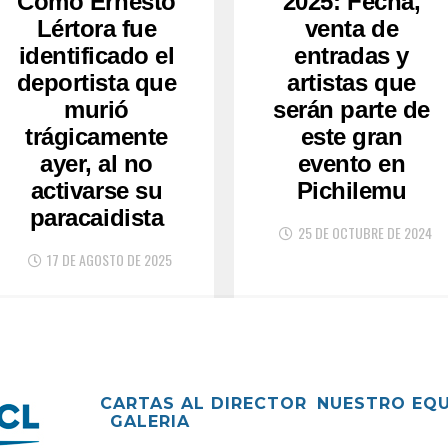
Como Ernesto
2025: Fecha,
Lértora fue
venta de
identificado el
entradas y
deportista que
artistas que
murió
serán parte de
trágicamente
este gran
ayer, al no
evento en
activarse su
Pichilemu
paracaidista
25 DE OCTUBRE DE 2024
17 DE AGOSTO DE 2025
CARTAS AL DIRECTOR
NUESTRO EQ
GALERIA