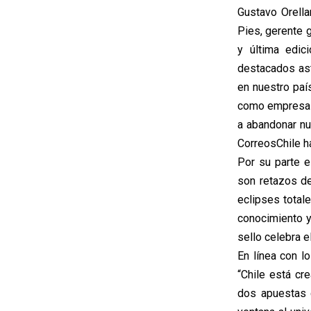
Gustavo Orella
Pies, gerente 
y última edic
destacados ast
en nuestro paí
como empresa p
a abandonar nu
CorreosChile h
Por su parte 
son retazos de
eclipses total
conocimiento y
sello celebra e
En línea con l
“Chile está cr
dos apuestas d