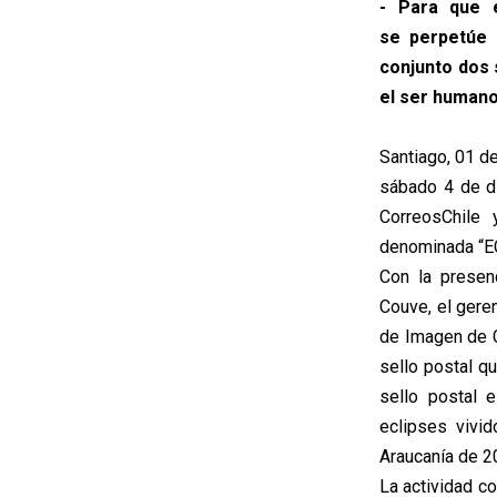
- Para que e
se perpetúe 
conjunto dos 
el ser humano,
Santiago, 01 d
sábado 4 de di
CorreosChile 
denominada “
Con la presen
Couve, el gere
de Imagen de C
sello postal q
sello postal 
eclipses vivi
Araucanía de 2
La actividad c