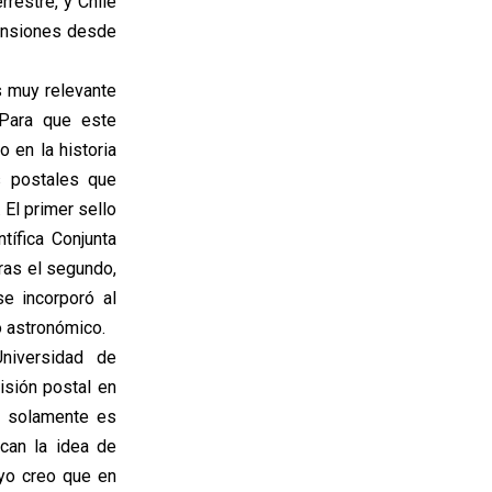
restre, y Chile
mensiones desde
s muy relevante
Para que este
 en la historia
os postales que
 El primer sello
tífica Conjunta
ras el segundo,
se incorporó al
 astronómico.
niversidad de
isión postal en
no solamente es
ocan la idea de
yo creo que en