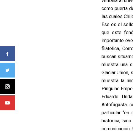
ventana al uni
como puerta de
las cuales Chil
Ese es el sell
que este fen
importante eve
filatélica, Co
buscan situarno
muestra una si
Glaciar Unión,
muestra la lín
Pingüino Emper
Eduardo Unda
Antofagasta, c
particular “en
histórica, sin
comunicación.