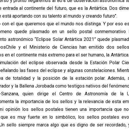
verso y pronto llegaremos al 80% de observación astronómica ter
 entrada al continente del futuro, que es la Antártica. Dos di
e está aportando con su talento al mundo y creando futuro”.
o con el que queremos que el mundo nos distinga. Y por eso e
ómeno quede plasmado en un sello postal conmemorativo 
nto astronómico “Eclipse Solar Antártica 2021” quede plasmado
rreosChile y el Ministerio de Ciencias han emitido dos sell
s en el continente más extremo para el ser humano, la Antártica.
mulación del eclipse observada desde la Estación Polar Cien
 señalando las fases del eclipse y algunas constelaciones. Mient
ea de totalidad y la posición de la estación polar. Además, 
ador y la Ballena Jorobada como testigos nativos del fenómeno
-Sanzana, quien dirige el Centro de Astronomía de la U
omenta la importancia de los sellos y la relevancia de esta em
 mi opinión los sellos postales tienen una importancia que 
o que es muy fuerte en lo simbólico, los sellos postales ev
 Un sello siempre marca algo que es digno de ser recordado, 