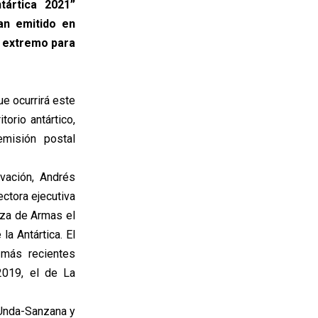
tártica 2021”
an emitido en
s extremo para
e ocurrirá este
orio antártico,
emisión postal
vación, Andrés
ctora ejecutiva
aza de Armas el
a Antártica. El
 más recientes
2019, el de La
 Unda-Sanzana y