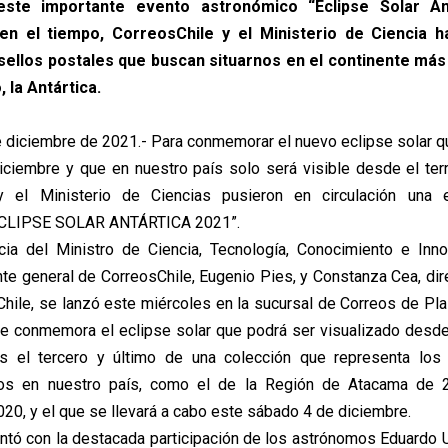
ste importante evento astronómico “Eclipse Solar An
en el tiempo, CorreosChile y el Ministerio de Ciencia h
sellos postales que buscan situarnos en el continente má
 la Antártica.
e diciembre de 2021.- Para conmemorar el nuevo eclipse solar qu
ciembre y que en nuestro país solo será visible desde el territ
y el Ministerio de Ciencias pusieron en circulación una 
ECLIPSE SOLAR ANTÁRTICA 2021”.
cia del Ministro de Ciencia, Tecnología, Conocimiento e Inno
nte general de CorreosChile, Eugenio Pies, y Constanza Cea, dire
hile, se lanzó este miércoles en la sucursal de Correos de Pl
ue conmemora el eclipse solar que podrá ser visualizado desde l
es el tercero y último de una colección que representa los
dos en nuestro país, como el de la Región de Atacama de 
020, y el que se llevará a cabo este sábado 4 de diciembre.
ontó con la destacada participación de los astrónomos Eduardo