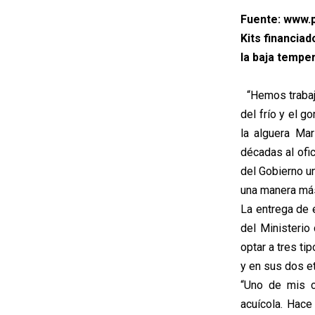
Fuente: www.p
Kits financia
la baja temper
“Hemos trabaja
del frío y el g
la alguera Mar
décadas al ofi
del Gobierno un
una manera má
La entrega de 
del Ministeri
optar a tres ti
y en sus dos et
“Uno de mis 
acuícola. Hace