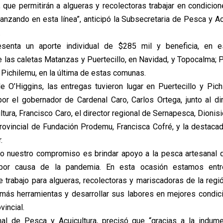
 que permitirán a algueras y recolectoras trabajar en condicio
nzando en esta línea”, anticipó la Subsecretaria de Pesca y Acui
.
esenta un aporte individual de $285 mil y beneficia, en e
e las caletas Matanzas y Puertecillo, en Navidad, y Topocalma; 
Pichilemu, en la última de estas comunas.
e O’Higgins, las entregas tuvieron lugar en Puertecillo y Pich
r el gobernador de Cardenal Caro, Carlos Ortega, junto al di
tura, Francisco Caro, el director regional de Sernapesca, Dionisio
rovincial de Fundación Prodemu, Francisca Cofré, y la destacada
.
o nuestro compromiso es brindar apoyo a la pesca artesanal q
 por causa de la pandemia. En esta ocasión estamos entr
e trabajo para algueras, recolectoras y mariscadoras de la regió
más herramientas y desarrollar sus labores en mejores condic
vincial.
nal de Pesca y Acuicultura, precisó que “gracias a la indume