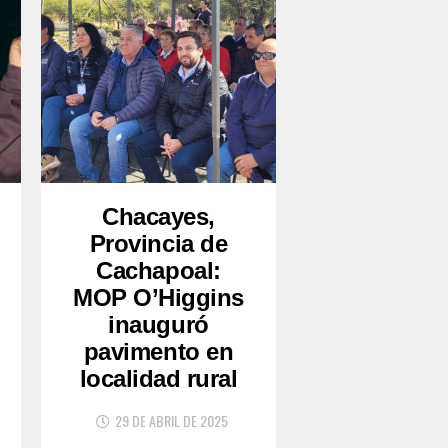
Chacayes,
Provincia de
Cachapoal:
MOP O’Higgins
inauguró
pavimento en
localidad rural
29 DE ABRIL DE 2025