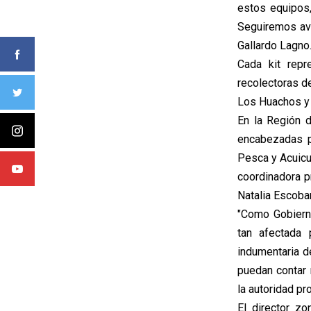
estos equipos,
Seguiremos ava
Gallardo Lagno
Cada kit repr
recolectoras d
Los Huachos y 
En la Región d
encabezadas po
Pesca y Acuicul
coordinadora p
Natalia Escobar
"Como Gobiern
tan afectada
indumentaria d
puedan contar 
la autoridad pro
El director zo