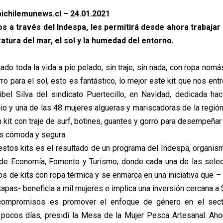
ichilemunews.cl – 24.01.2021
dos a través del Indespa, les permitirá desde ahora trabajar
atura del mar, el sol y la humedad del entorno.
do toda la vida a pie pelado, sin traje, sin nada, con ropa nomá
orro para el sol, esto es fantástico, lo mejor este kit que nos ent
ibel Silva del sindicato Puertecillo, en Navidad, dedicada h
cio y una de las 48 mujeres algueras y mariscadoras de la región
 kit con traje de surf, botines, guantes y gorro para desempeña
s cómoda y segura.
estos kits es el resultado de un programa del Indespa, organi
o de Economía, Fomento y Turismo, donde cada una de las sele
pos de kits con ropa térmica y se enmarca en una iniciativa que – 
apas- beneficia a mil mujeres e implica una inversión cercana a
compromisos es promover el enfoque de género en el sect
 pocos días, presidí la Mesa de la Mujer Pesca Artesanal. Aho