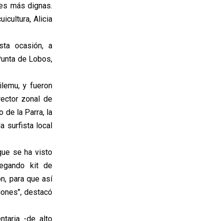
nes más dignas.
cultura, Alicia
sta ocasión, a
Punta de Lobos,
ilemu, y fueron
rector zonal de
 de la Parra, la
 surfista local
ue se ha visto
egando kit de
n, para que así
iones", destacó
ntaria -de alto