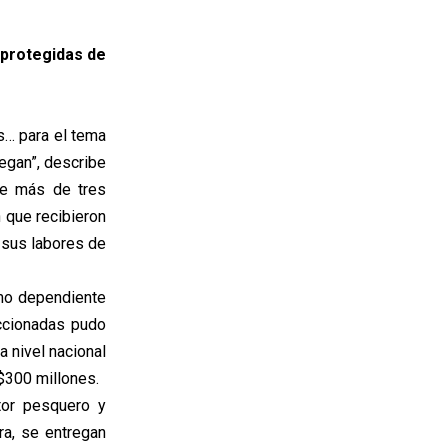
 protegidas de
s… para el tema
regan”, describe
ace más de tres
 que recibieron
r sus labores de
smo dependiente
ccionadas pudo
a nivel nacional
 $300 millones.
or pesquero y
ra, se entregan