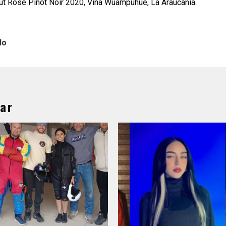
t Rosé Pinot Noir 2020, Viña Wuampuhue, La Araucanía.
lo
ar