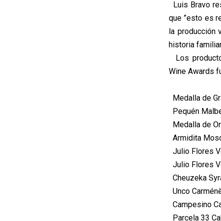
Luis Bravo res
que ”esto es re
la producción v
historia familia
Los productor
Wine Awards fu
Medalla de Gr
Pequén Malbec
Medalla de Or
Armidita Mosca
Julio Flores V
Julio Flores V
Cheuzeka Syra
Unco Carménère
Campesino Car
Parcela 33 Cab