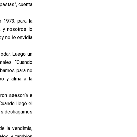
 pastas”, cuenta
 1973, para la
, y nosotros lo
oy no le envidia
podar. Luego un
males. “Cuando
ábamos para no
po y alma a la
ron asesoría e
Cuando llegó el
 nos deshagamos
e la vendimia,
ales y también