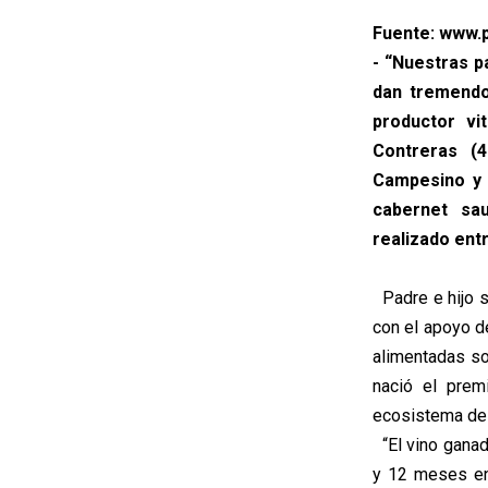
Fuente: www.p
- “Nuestras p
dan tremendos
productor vi
Contreras (4
Campesino y 
cabernet sa
realizado entr
Padre e hijo s
con el apoyo d
alimentadas sol
nació el prem
ecosistema de 
“El vino ganad
y 12 meses en 