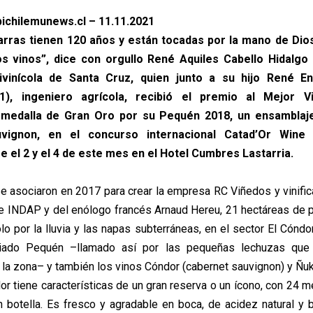
ichilemunews.cl – 11.11.2021
arras tienen 120 años y están tocadas por la mano de Dio
 vinos”, dice con orgullo René Aquiles Cabello Hidalgo
tivinícola de Santa Cruz, quien junto a su hijo René En
1), ingeniero agrícola, recibió el premio al Mejor V
medalla de Gran Oro por su Pequén 2018, un ensamblaj
uvignon, en el concurso internacional Catad’Or Wine
e el 2 y el 4 de este mes en el Hotel Cumbres Lastarria.
e asociaron en 2017 para crear la empresa RC Viñedos y vinific
e INDAP y del enólogo francés Arnaud Hereu, 21 hectáreas de pa
o por la lluvia y las napas subterráneas, en el sector El Cóndo
iado Pequén –llamado así por las pequeñas lechuzas que
la zona– y también los vinos Cóndor (cabernet sauvignon) y Ñuk
or tiene características de un gran reserva o un ícono, con 24 m
botella. Es fresco y agradable en boca, de acidez natural y 