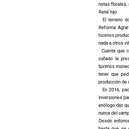
notas florales,
René hijo.
El terreno do
Reforma Agrari
hicimos produci
nada a otros vi
Cuenta que cua
cuñado le pre
tuvimos moned
tener que ped
producción de 
En 2016, padr
inversiones pa
enólogo dijo q
nunca del camp
Desde entonce
hasta que se 