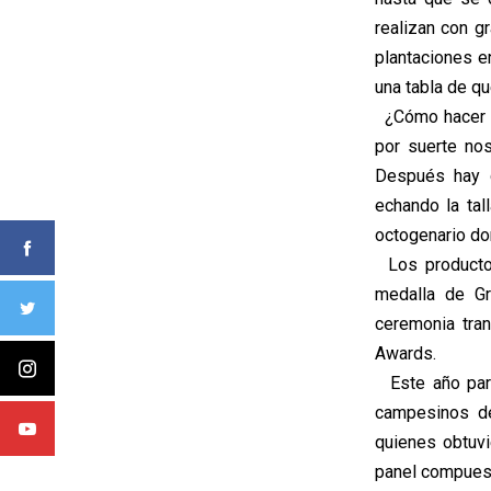
realizan con g
plantaciones e
una tabla de q
¿Cómo hacer un
por suerte no
Después hay q
echando la tal
octogenario do
Los productor
medalla de Gr
ceremonia tra
Awards.
Este año part
campesinos de
quienes obtuvi
panel compuest