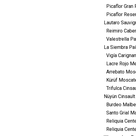
Picaflor Gran 
Picaflor Reser
Lautaro Sauvig
Reimiro Cabern
Valestrella Pa
La Siembra Paí
Vigía Carignan
Lacre Rojo Mer
Arrebato Mosca
Kürüf Moscatel
Trifulca Cinsau
Nüyün Cinsault
Burdeo Malbec 
Santo Grial Ma
Reliquia Cente
Reliquia Cente