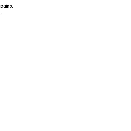
ggins.
s.