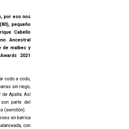
s, por eso nos
 (80), pequeño
rique Cabello
ino Ancestral
e de malbec y
 Awards 2021
ar codo a codo,
rras sin riego,
r de Apalta. Así
 son parte del
e (semillón).
eses en barrica
balanceada, con