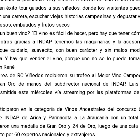
ran éxito tour guiados a sus viñedos, donde los visitantes pued
n una carreta, escuchar viejas historias campesinas y degustar v
uesos, embutidos y frutos secos.
 buen vino? “El vino es fácil de hacer, pero hay que tener cóm
sotros gracias a INDAP tenemos las maquinarias y la asesoría
ue cuidarlo, suavecito, con buen carácter y sin malos mod
la. Y hay que vender el vino, porque uno no se lo puede tomar
n René.
es de RC Viñedos recibieron su trofeo al Mejor Vino Campe
an Oro de manos del subdirector nacional de INDAP, Luis
nsmitida este miércoles vía streaming por las plataformas de
iciparon en la categoría de Vinos Ancestrales del concurso 
 INDAP de Arica y Parinacota a La Araucanía con un total 
eron una medalla de Gran Oro y 24 de Oro, luego de una cata
o por 60 expertos nacionales y extranjeros.