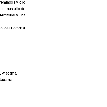
remiados y dijo
n lo más alto de
erritorial y una
n del Catad’Or
, Atacama.
Atacama.