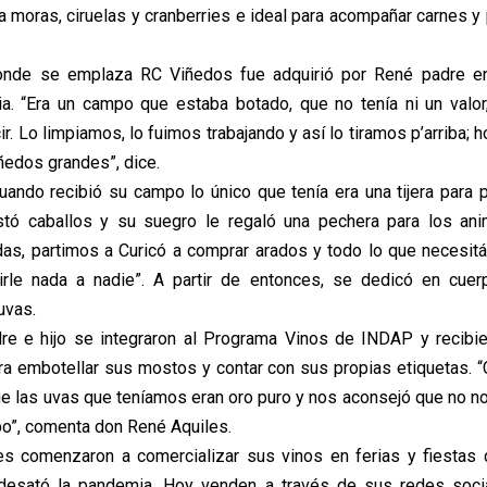
 a moras, ciruelas y cranberries e ideal para acompañar carnes y
nde se emplaza RC Viñedos fue adquirió por René padre en
a. “Era un campo que estaba botado, que no tenía ni un valor
r. Lo limpiamos, lo fuimos trabajando y así lo tiramos p’arriba; h
ñedos grandes”, dice.
ndo recibió su campo lo único que tenía era una tijera para 
stó caballos y su suegro le regaló una pechera para los ani
as, partimos a Curicó a comprar arados y todo lo que necesit
irle nada a nadie”. A partir de entonces, se dedicó en cuer
uvas.
e e hijo se integraron al Programa Vinos de INDAP y recibie
ra embotellar sus mostos y contar con sus propias etiquetas. “
ue las uvas que teníamos eran oro puro y nos aconsejó que no
o”, comenta don René Aquiles.
s comenzaron a comercializar sus vinos en ferias y fiestas d
desató la pandemia. Hoy venden a través de sus redes soci