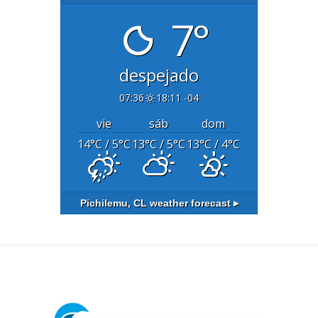
7°
despejado
07:36
18:11 -04
vie
sáb
dom
14
°C
/ 5
°C
13
°C
/ 5
°C
13
°C
/ 4
°C
Pichilemu, CL
weather forecast ▸