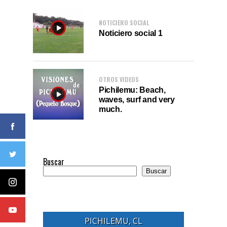
NOTICIERO SOCIAL
Noticiero social 1
OTROS VIDEOS
Pichilemu: Beach,
waves, surf and very
much.
Buscar
Buscar
PICHILEMU, CL