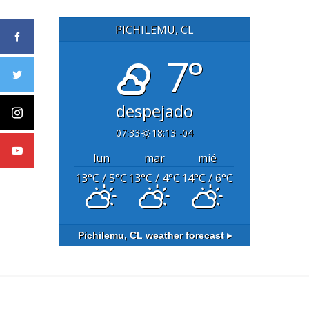
PICHILEMU, CL
7°
despejado
07:33
18:13 -04
lun
mar
mié
13
°C
/ 5
°C
13
°C
/ 4
°C
14
°C
/ 6
°C
Pichilemu, CL
weather forecast ▸