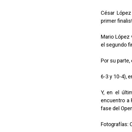
César López 
primer finalis
Mario López v
el segundo fin
Por su parte,
6-3 y 10-4), e
Y, en el últ
encuentro a R
fase del Open
Fotografías: 