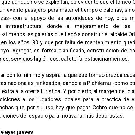
rque aunque no se explicitan, es evidente que el torneo
n evento pasajero, para matar el tiempo o calorías, sino
izás- con el apoyo de las autoridades de hoy, o de 
a infraestructura, donde al mejoramiento de las
-al menos las galerías que llegó a construir el alcalde O
en los años ’90 y que por falta de mantenimiento qued
poyo. Agregar, en forma planificada, construcción de c
es, servicios higiénicos, cafetería, estacionamientos.
tar con lo mínimo y aspirar a que ese torneo crezca cad
ores nacionales rankeados; dándole a Pichilemu -como ot
extra a la oferta turística. Y, por cierto, al margen de lo a
iciones a los jugadores locales para la práctica de es
anchas que, por su uso, hay que pagar. Cobro que no se 
iciones del espacio para motivar a más deportistas.
e ayer jueves