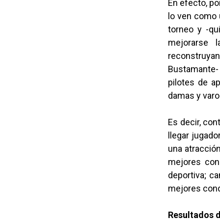
En efecto, po
lo ven como u
torneo y -qu
mejorarse l
reconstruyan 
Bustamante- 
pilotes de a
damas y varon
Es decir, con
llegar jugad
una atracción 
mejores cond
deportiva; c
mejores cond
Resultados d