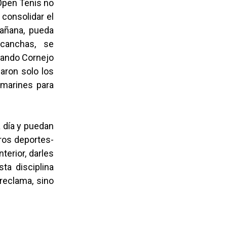
 Open Tenis no
 consolidar el
mañana, pueda
 canchas, se
rlando Cornejo
aron solo los
amarines para
a día y puedan
ros deportes-
nterior, darles
ta disciplina
reclama, sino