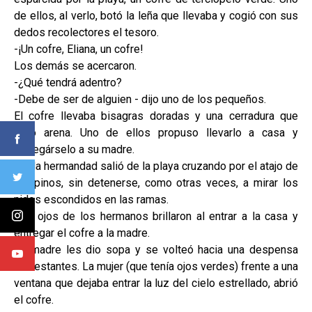
de ellos, al verlo, botó la leña que llevaba y cogió con sus
dedos recolectores el tesoro.
-¡Un cofre, Eliana, un cofre!
Los demás se acercaron.
-¿Qué tendrá adentro?
-Debe de ser de alguien - dijo uno de los pequeños.
El cofre llevaba bisagras doradas y una cerradura que
botó arena. Uno de ellos propuso llevarlo a casa y
entregárselo a su madre.
Así la hermandad salió de la playa cruzando por el atajo de
los pinos, sin detenerse, como otras veces, a mirar los
nidos escondidos en las ramas.
Los ojos de los hermanos brillaron al entrar a la casa y
entregar el cofre a la madre.
La madre les dio sopa y se volteó hacia una despensa
con estantes. La mujer (que tenía ojos verdes) frente a una
ventana que dejaba entrar la luz del cielo estrellado, abrió
el cofre.