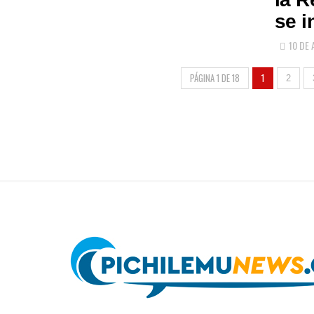
se i
10 DE 
PÁGINA 1 DE 18
1
2