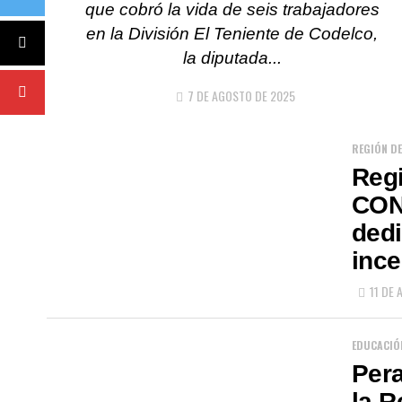
que cobró la vida de seis trabajadores
en la División El Teniente de Codelco,
la diputada...
7 DE AGOSTO DE 2025
REGIÓN DE
Regi
CON
dedi
ince
11 DE 
EDUCACIÓ
Pera
la R