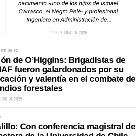
nacimiento -uno de los hijos de Ismael
Carrasco, el Negro Pelé- y profesional
-Ingeniero en Administración de...
8 DE JUNIO DE 2025
 O'HIGGINS
ón de O’Higgins: Brigadistas de
AF fueron galardonados por su
cación y valentía en el combate de
ndios forestales
ABRIL DE 2025
N
lillo: Con conferencia magistral de
ectora de la Universidad de Chile,