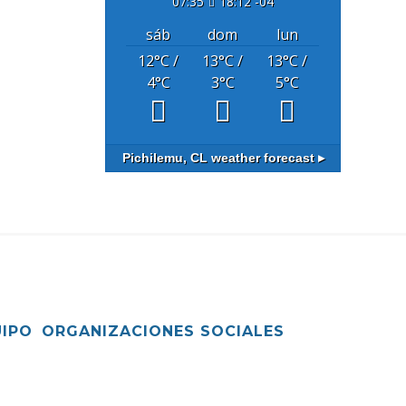
07:35
18:12 -04
sáb
dom
lun
12
°C
/
13
°C
/
13
°C
/
4
°C
3
°C
5
°C
Pichilemu, CL
weather forecast ▸
UIPO
ORGANIZACIONES SOCIALES