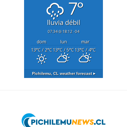
7°
lluvia débil
07:34
18:12 -04
dom
lun
mar
13
°C
/ 2
°C
13
°C
/ 5
°C
13
°C
/ 4
°C
Pichilemu, CL
weather forecast ▸