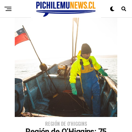
REGIÓN DE O'HIGGINS
Región de O’Higgins: 75