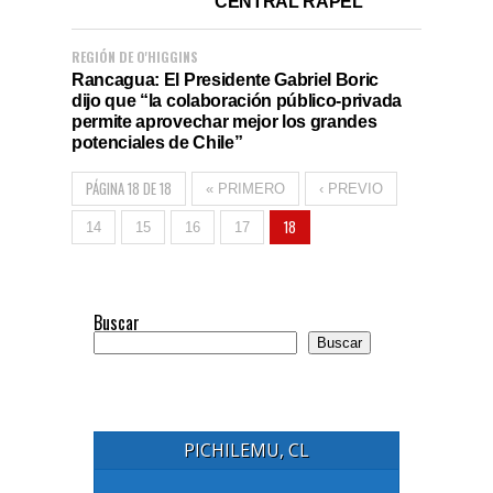
CENTRAL RAPEL
REGIÓN DE O'HIGGINS
Rancagua: El Presidente Gabriel Boric
dijo que “la colaboración público-privada
permite aprovechar mejor los grandes
potenciales de Chile”
PÁGINA 18 DE 18
« PRIMERO
‹ PREVIO
18
14
15
16
17
Buscar
Buscar
PICHILEMU, CL