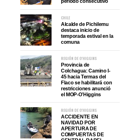
período consecutivo
CHILE
Alcalde de Pichilemu
destaca inicio de
temporada estival en la
comuna
REGIÓN DE O'HIGGINS
Provincia de
Colchagua: Camino I-
45 hacia Termas del
Flaco se habilitará con
restricciones anunció
el MOP-O’Higgins
REGIÓN DE O'HIGGINS
ACCIDENTE EN
NAVIDAD POR
APERTURA DE
COMPUERTAS DE