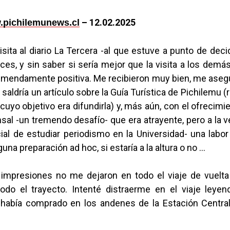
– 12.02.2025
pichilemunews.cl
visita al diario La Tercera -al que estuve a punto de decidi
nces, y sin saber si sería mejor que la visita a los dem
emendamente positiva. Me recibieron muy bien, me aseg
saldría un artículo sobre la Guía Turística de Pichilemu (r
 cuyo objetivo era difundirla) y, más aún, con el ofrecimi
al -un tremendo desafío- que era atrayente, pero a la 
cial de estudiar periodismo en la Universidad- una labo
guna preparación ad hoc, si estaría a la altura o no …
impresiones no me dejaron en todo el viaje de vuelta y
odo el trayecto. Intenté distraerme en el viaje leye
 había comprado en los andenes de la Estación Centra