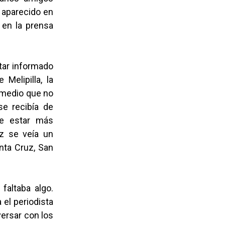
a aparecido en
 en la prensa
star informado
Melipilla, la
n medio que no
se recibía de
de estar más
ez se veía un
anta Cruz, San
faltaba algo.
 el periodista
versar con los