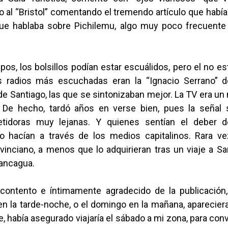
o al “Bristol” comentando el tremendo artículo que habí
ue hablaba sobre Pichilemu, algo muy poco frecuente
os, los bolsillos podían estar escuálidos, pero el no e
s radios más escuchadas eran la “Ignacio Serrano” de 
 de Santiago, las que se sintonizaban mejor. La TV era u
. De hecho, tardó años en verse bien, pues la señal 
etidoras muy lejanas. Y quienes sentían el deber 
o hacían a través de los medios capitalinos. Rara v
vinciano, a menos que lo adquirieran tras un viaje a S
ancagua.
contento e íntimamente agradecido de la publicación, 
n la tarde-noche, o el domingo en la mañana, apareciera
 había asegurado viajaría el sábado a mi zona, para con