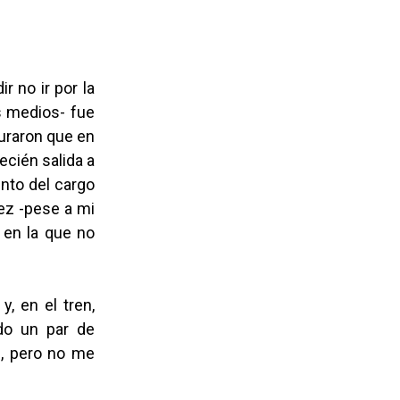
r no ir por la
ás medios- fue
uraron que en
ecién salida a
ento del cargo
vez -pese a mi
r en la que no
, en el tren,
ndo un par de
l, pero no me