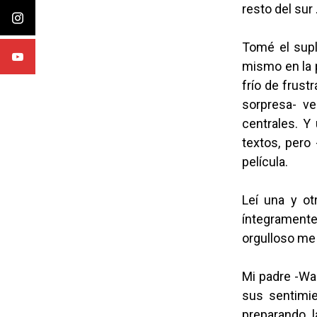
resto del sur
Tomé el supl
mismo en la 
frío de frust
sorpresa- ve
centrales. Y
textos, pero 
película.
Leí una y ot
íntegramente 
orgulloso me f
Mi padre -Wa
sus sentimi
preparando l