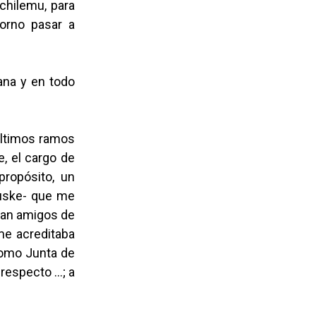
chilemu, para
torno pasar a
ana y en todo
 últimos ramos
e, el cargo de
propósito, un
Mauske- que me
eran amigos de
me acreditaba
como Junta de
 respecto …; a