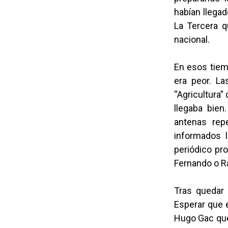
habían llegad
La Tercera q
nacional.
En esos tiemp
era peor. La
“Agricultura”
llegaba bien
antenas rep
informados l
periódico pro
Fernando o R
Tras quedar 
Esperar que e
Hugo Gac que,