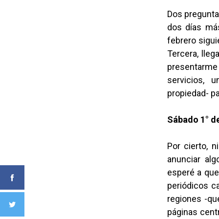
Dos pregunta
dos días más
febrero sigui
Tercera, lleg
presentarme 
servicios, u
propiedad- par
Sábado 1° de
Por cierto, n
anunciar alg
esperé a que
periódicos c
regiones -qu
páginas centr