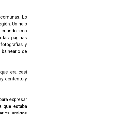
s comunas. Lo
gión. Un halo
po cuando -con
n las páginas
fotografías y
n balneario de
 que era casi
muy contento y
para expresar
a que estaba
varios amigos