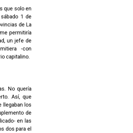
s que solo en
l sábado 1 de
ovincias de La
 me permitiría
d, un jefe de
rmitiera -con
io capitalino.
vas. No quería
rto. Así, que
 llegaban los
Suplemento de
icado- en las
os dos para el