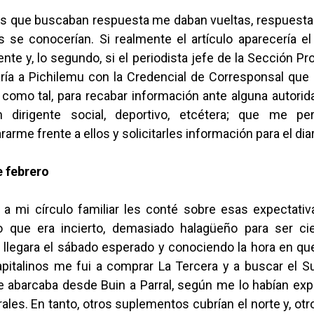
s que buscaban respuesta me daban vueltas, respuesta
 se conocerían. Si realmente el artículo aparecería e
ente y, lo segundo, si el periodista jefe de la Sección Pr
aría a Pichilemu con la Credencial de Corresponsal que
como tal, para recabar información ante alguna autorida
n dirigente social, deportivo, etcétera; que me pe
arme frente a ellos y solicitarles información para el diar
 febrero
i a mi círculo familiar les conté sobre esas expectati
o que era incierto, demasiado halagüeño para ser cie
 llegara el sábado esperado y conociendo la hora en que
apitalinos me fui a comprar La Tercera y a buscar el 
e abarcaba desde Buin a Parral, según me lo habían expl
ales. En tanto, otros suplementos cubrían el norte y, otr