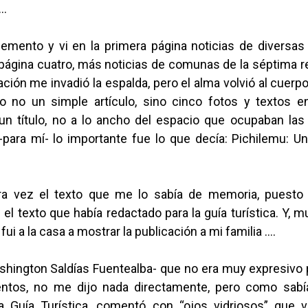
 …
emento y vi en la primera página noticias de diversa
página cuatro, más noticias de comunas de la séptima re
ración me invadió la espalda, pero el alma volvió al cuer
o no un simple artículo, sino cinco fotos y textos e
 un título, no a lo ancho del espacio que ocupaban las 
-para mí- lo importante fue lo que decía: Pichilemu: U
ra vez el texto que me lo sabía de memoria, puesto
el texto que había redactado para la guía turística. Y, 
ui a la casa a mostrar la publicación a mi familia ….
shington Saldías Fuentealba- que no era muy expresivo 
entos, no me dijo nada directamente, pero como sabí
a Guía Turística, comentó con “ojos vidriosos” que 