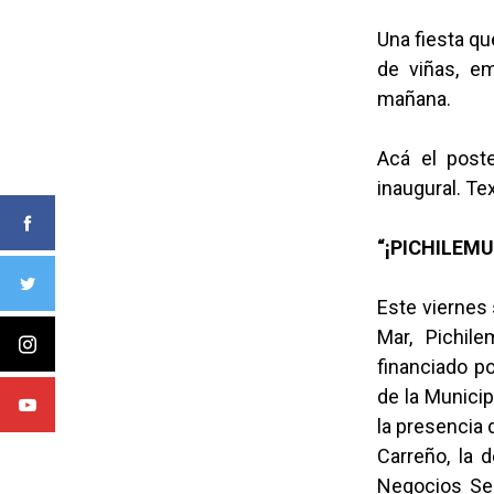
Una fiesta qu
de viñas, em
mañana.
Acá el post
inaugural. Tex
“¡PICHILEMU
Este viernes 
Mar, Pichil
financiado po
de la Munici
la presencia 
Carreño, la d
Negocios Ser