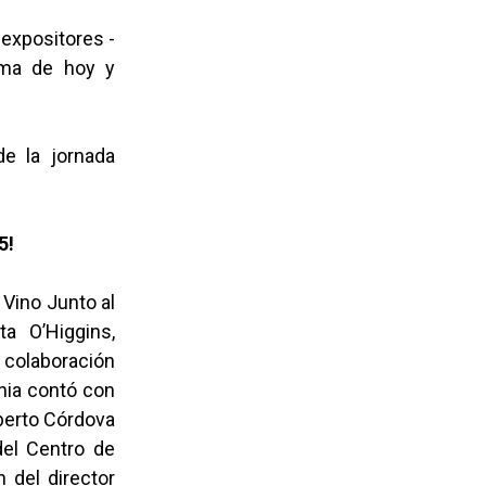
 expositores -
rama de hoy y
e la jornada
5!
 Vino Junto al
a O’Higgins,
a colaboración
nia contó con
oberto Córdova
 del Centro de
 del director