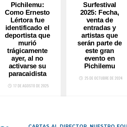
Pichilemu:
Surfestival
Como Ernesto
2025: Fecha,
Lértora fue
venta de
identificado el
entradas y
deportista que
artistas que
murió
serán parte de
trágicamente
este gran
ayer, al no
evento en
activarse su
Pichilemu
paracaidista
25 DE OCTUBRE DE 2024
17 DE AGOSTO DE 2025
CARTAS AL DIRECTOR
NUESTRO EQ