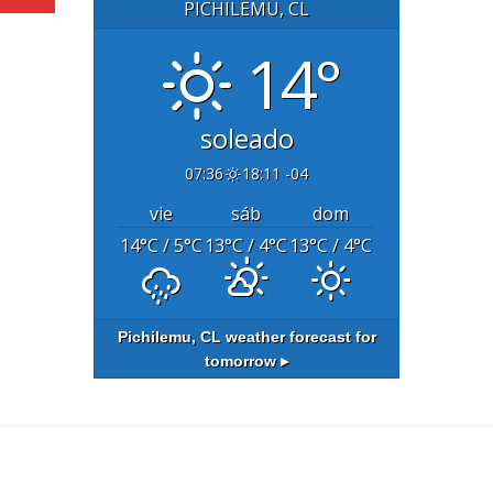
PICHILEMU, CL
14°
soleado
07:36
18:11 -04
vie
sáb
dom
14
°C
/ 5
°C
13
°C
/ 4
°C
13
°C
/ 4
°C
Pichilemu, CL
weather forecast for
tomorrow ▸