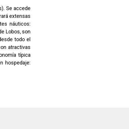
ís). Se accede
rará extensas
tes náuticos:
 de Lobos, son
desde todo el
on atractivas
ronomía típica
en hospedaje: