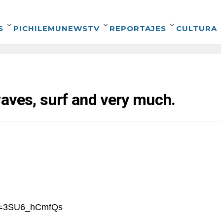
S
PICHILEMUNEWSTV
REPORTAJES
CULTURA
aves, surf and very much.
?v=3SU6_hCmfQs