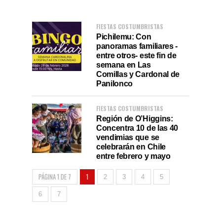
FIESTAS COSTUMBRISTAS
Pichilemu: Con
panoramas familiares -
entre otros- este fin de
semana en Las
Comillas y Cardonal de
Panilonco
FIESTAS COSTUMBRISTAS
Región de O’Higgins:
Concentra 10 de las 40
vendimias que se
celebrarán en Chile
entre febrero y mayo
PÁGINA 1 DE 7
1
2
3
4
5
6
7