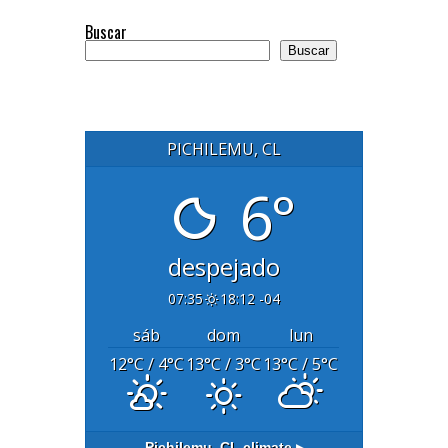
Buscar
Buscar
PICHILEMU, CL
6°
despejado
07:35
18:12 -04
sáb
dom
lun
12
°C
/ 4
°C
13
°C
/ 3
°C
13
°C
/ 5
°C
Pichilemu, CL
climate ▸