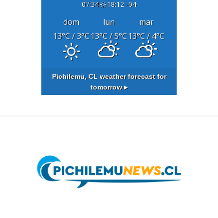
07:34
18:12 -04
dom
lun
mar
13
°C
/ 3
°C
13
°C
/ 5
°C
13
°C
/ 4
°C
Pichilemu, CL
weather forecast for
tomorrow ▸