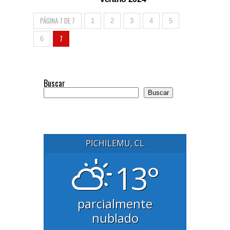
PÁGINA 7 DE 7
1
2
3
4
5
7
6
Buscar
Buscar
PICHILEMU, CL
13°
parcialmente
nublado