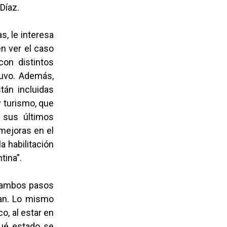
 Díaz.
, le interesa
n ver el caso
on distintos
tuvo. Además,
án incluidas
y turismo, que
, sus últimos
 mejoras en el
a habilitación
tina”.
e ambos pasos
ran. Lo mismo
o, al estar en
qué estado se