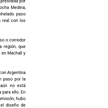
 presidida por
Rocha Medina,
nhelado paso
 real con los
aso o corredor
a región, que
 en Machalí y
con Argentina
n paso por la
 aún no está
 para ello. En
comisión, hubo
 el diseño de