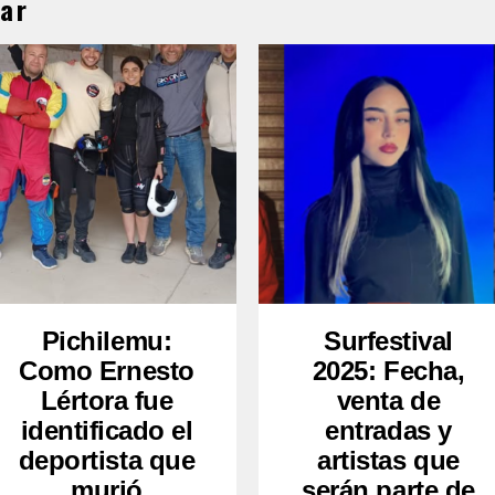
ar
Pichilemu:
Surfestival
Como Ernesto
2025: Fecha,
Lértora fue
venta de
identificado el
entradas y
deportista que
artistas que
murió
serán parte de