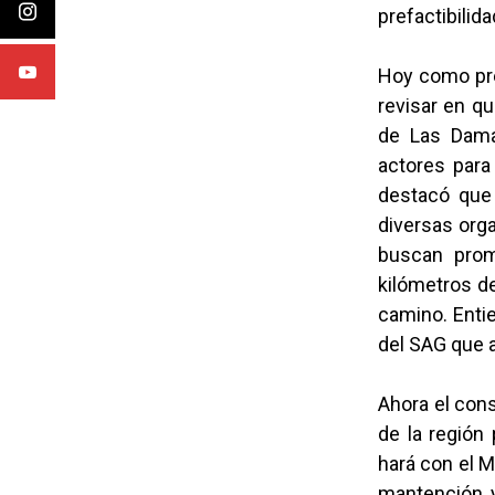
prefactibilid
Hoy como pre
revisar en q
de Las Dama
actores para
destacó que
diversas orga
buscan promo
kilómetros de
camino. Entie
del SAG que 
Ahora el con
de la región
hará con el M
mantención y