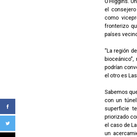
O’Higgins. Un
el consejero
como vicepr
fronterizo q
países vecin
“La región de
bioceánico”,
podrían conv
el otro es La
Sabemos que 
con un túnel
superficie 
priorizado co
el caso de La
un acercamie