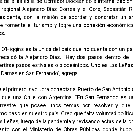
a de ellas es la de Corredor Bioceánico e Internalización
 regional Alejandro Díaz Correa y el Core, Sebastián 
esidente, con la misión de abordar y concretar un a
ue fomente el turismo y logre una conexión económica
os.
 O’Higgins es la única del país que no cuenta con un p
 recalcó la Alejandro Díaz. “Hay dos pasos dentro de l
ertirse pasos estivales o bioceánicos. Uno es Las Leñas
s Damas en San Fernando”, agrega.
el primero involucra conectar al Puerto de San Antonio 
 que una Chile con Argentina. “En San Fernando es u
terrestre que posee unos temas por resolver y que
mo paso en nuestro país. Creo que falta voluntad política
s Leñas, luego de la pandemia y revisando actas de la 
nto con el Ministerio de Obras Públicas donde hubo