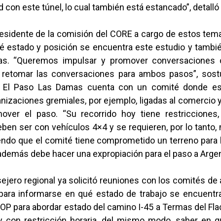
ad con este túnel, lo cual también está estancado”, detalló
sidente de la comisión del CORE a cargo de estos temas
ué estado y posición se encuentra este estudio y tambié
s. “Queremos impulsar y promover conversaciones c
 retomar las conversaciones para ambos pasos”, sos
 El Paso Las Damas cuenta con un comité donde est
nizaciones gremiales, por ejemplo, ligadas al comercio 
ver el paso. “Su recorrido hoy tiene restricciones
ben ser con vehículos 4×4 y se requieren, por lo tanto,
ndo que el comité tiene comprometido un terreno para l
además debe hacer una expropiación para el paso a Argen
sejero regional ya solicitó reuniones con los comités d
 para informarse en qué estado de trabajo se encuent
OP para abordar estado del camino I-45 a Termas del Flac
 con restricción horaria, del mismo modo, saber en 