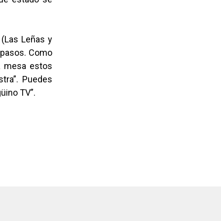
 (Las Leñas y
s pasos. Como
la mesa estos
stra”. Puedes
üino TV”.