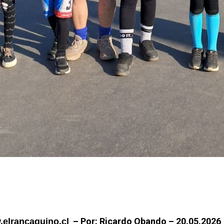
– Por: Ricardo Obando –
20.05.2026
elrancaguino.cl