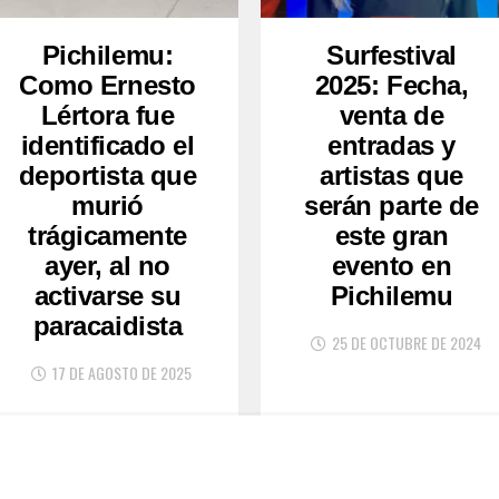
Pichilemu:
Surfestival
Como Ernesto
2025: Fecha,
Lértora fue
venta de
identificado el
entradas y
deportista que
artistas que
murió
serán parte de
trágicamente
este gran
ayer, al no
evento en
activarse su
Pichilemu
paracaidista
25 DE OCTUBRE DE 2024
17 DE AGOSTO DE 2025