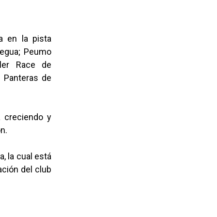
a en la pista
idegua; Peumo
ler Race de
e Panteras de
a creciendo y
n.
, la cual está
ación del club