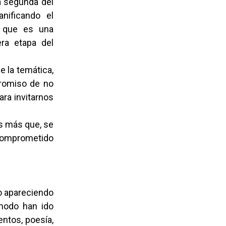
la segunda del
anificando el
, que es una
era etapa del
e la temática,
promiso de no
ara invitarnos
s más que, se
comprometido
do apareciendo
modo han ido
entos, poesía,