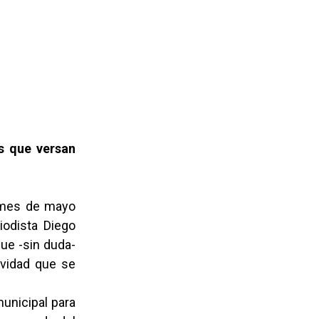
os que versan
e mes de mayo
riodista Diego
ue -sin duda-
ividad que se
unicipal para