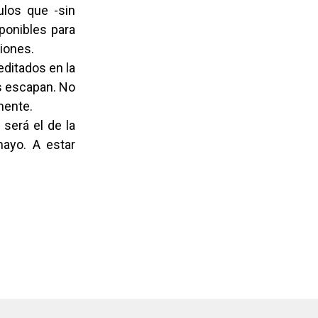
ulos que -sin
ponibles para
iones.
editados en la
s escapan. No
mente.
 será el de la
mayo. A estar