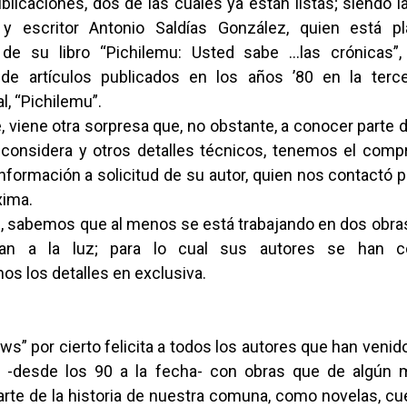
ublicaciones, dos de las cuales ya están listas; siendo 
 y escritor Antonio Saldías González, quien está pl
 de su libro “Pichilemu: Usted sabe …las crónicas”
 de artículos publicados en los años ’80 en la terc
l, “Pichilemu”.
e, viene otra sorpresa que, no obstante, a conocer parte d
 considera y otros detalles técnicos, tenemos el com
nformación a solicitud de su autor, quien nos contactó p
xima.
te, sabemos que al menos se está trabajando en dos obra
gan a la luz; para lo cual sus autores se han 
os los detalles en exclusiva.
s” por cierto felicita a todos los autores que han veni
o -desde los 90 a la fecha- con obras que de algún 
rte de la historia de nuestra comuna, como novelas, cu