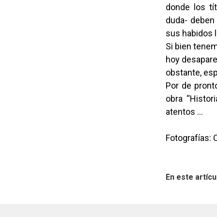
donde los tí
duda- deben 
sus habidos l
Si bien tenem
hoy desapare
obstante, es
Por de pronto
obra “Histor
atentos …
Fotografías: 
En este artícu