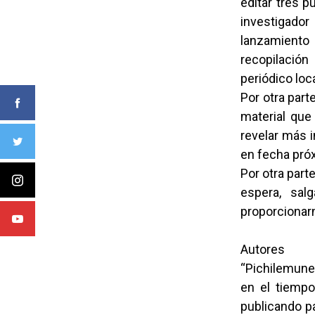
editar tres p
investigador
lanzamiento
recopilación
periódico loca
Por otra part
material que
revelar más i
en fecha pró
Por otra par
espera, sal
proporcionarn
Autores
“Pichilemunew
en el tiemp
publicando pa