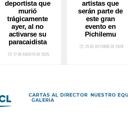
deportista que
artistas que
murió
serán parte de
trágicamente
este gran
ayer, al no
evento en
activarse su
Pichilemu
paracaidista
25 DE OCTUBRE DE 2024
17 DE AGOSTO DE 2025
CARTAS AL DIRECTOR
NUESTRO EQ
GALERIA