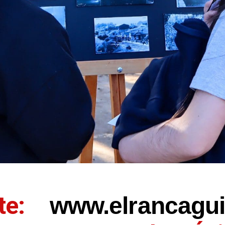
nte:
www.elrancagui