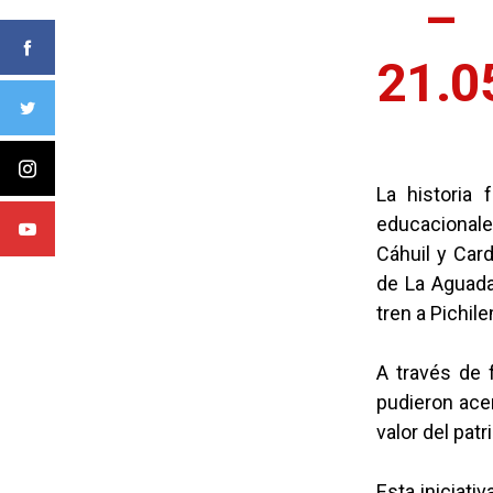
– P
21
La historia 
educacionale
Cáhuil y Car
de La Aguada
tren a Pichil
A través de f
pudieron acer
valor del patr
Esta iniciati