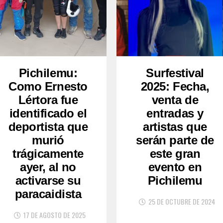
Pichilemu:
Surfestival
Como Ernesto
2025: Fecha,
Lértora fue
venta de
identificado el
entradas y
deportista que
artistas que
murió
serán parte de
trágicamente
este gran
ayer, al no
evento en
activarse su
Pichilemu
paracaidista
25 DE OCTUBRE DE 2024
17 DE AGOSTO DE 2025