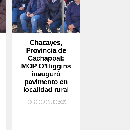
Chacayes,
Provincia de
Cachapoal:
MOP O’Higgins
inauguró
pavimento en
localidad rural
29 DE ABRIL DE 2025