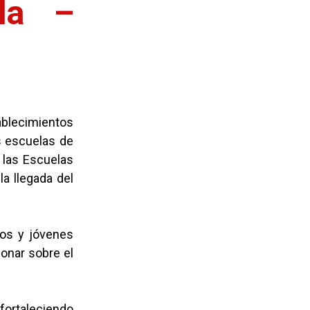
la –
ablecimientos
s escuelas de
 las Escuelas
a llegada del
iños y jóvenes
ionar sobre el
 fortaleciendo