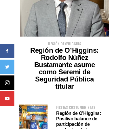
REGIÓN DE O'HIGGINS
Región de O’Higgins:
Rodolfo Núñez
Bustamante asume
como Seremi de
Seguridad Pública
titular
FIESTAS COSTUMBRISTAS
Región de O’Higgins:
Positivo balance de
participación de