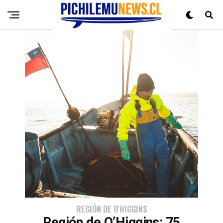
REGIÓN DE O'HIGGINS
Región de O’Higgins: 75