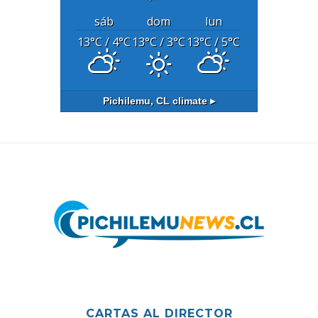
sáb
dom
lun
13
°C
/ 4
°C
13
°C
/ 3
°C
13
°C
/ 5
°C
Pichilemu, CL
climate ▸
CARTAS AL DIRECTOR