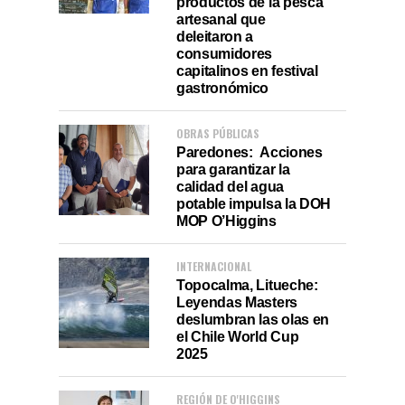
productos de la pesca
artesanal que
deleitaron a
consumidores
capitalinos en festival
gastronómico
OBRAS PÚBLICAS
Paredones: Acciones
para garantizar la
calidad del agua
potable impulsa la DOH
MOP O’Higgins
INTERNACIONAL
Topocalma, Litueche:
Leyendas Masters
deslumbran las olas en
el Chile World Cup
2025
REGIÓN DE O'HIGGINS