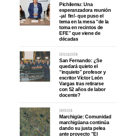
Pichilemu: Una
esperanzadora reunión
-¡al fin!- que puso el
tema en la mesa “de la
toma en recintos de
EFE” que viene de
décadas
EDUCACIÓN
San Fernando: ¿Se
quedará quieto el
“inquieto” profesor y
escritor Víctor León
Vargas tras retirarse
con 52 años de labor
docente?
ENERGÍA
Marchigüe: Comunidad
marchigüana continúa
dando su justa pelea
ante proyecto “El