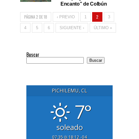
Encanto” de Colbún
PÁGINA 2 DE 18
2
‹ PREVIO
1
3
4
5
6
SIGUIENTE ›
ÚLTIMO »
Buscar
Buscar
PICHILEMU, CL
7°
soleado
07:35
18:12 -04