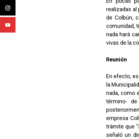
En pocas pa
realizadas al
de Colbún, c
comunidad, ti
nada hará ca
vivas de la 
Reunión
En efecto, es
la Municipali
nada, como e
término- de
posteriorment
empresa Colb
trámite que “
señaló un dir