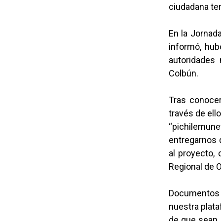
ciudadana ter
En la Jornad
informó, hub
autoridades 
Colbún.
Tras conocer
través de ell
“pichilemune
entregarnos 
al proyecto,
Regional de O
Documentos qu
nuestra plata
de que sean 