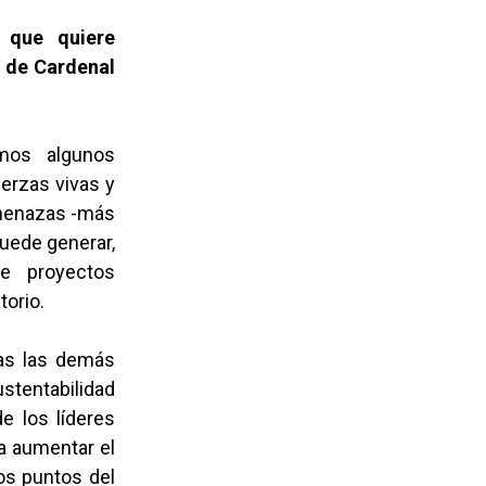
 que quiere
a de Cardenal
mos algunos
erzas vivas y
amenazas -más
puede generar,
e proyectos
torio.
das las demás
stentabilidad
e los líderes
a aumentar el
tos puntos del