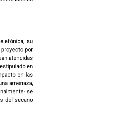
elefónica, su
 proyecto por
sean atendidas
 estipulado en
mpacto en las
 una amenaza,
finalmente- se
as del secano