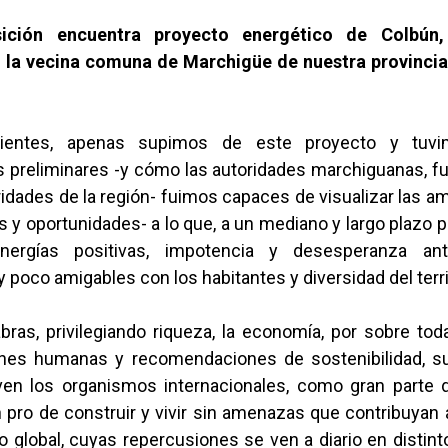
sición encuentra proyecto energético de Colbún,
n la vecina comuna de Marchigüe de nuestra provinci
cientes, apenas supimos de este proyecto y tuvi
 preliminares -y cómo las autoridades marchiguanas, fu
ridades de la región- fuimos capaces de visualizar las 
y oportunidades- a lo que, a un mediano y largo plazo 
ergías positivas, impotencia y desesperanza ant
 y poco amigables con los habitantes y diversidad del terri
abras, privilegiando riqueza, la economía, por sobre to
nes humanas y recomendaciones de sostenibilidad, su
n los organismos internacionales, como gran parte d
 pro de construir y vivir sin amenazas que contribuyan 
 global, cuyas repercusiones se ven a diario en distin