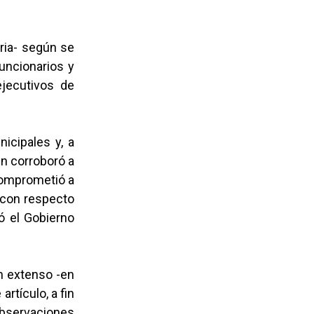
ria- según se
uncionarios y
ejecutivos de
icipales y, a
en corroboró a
comprometió a
 con respecto
ó el Gobierno
in extenso -en
rtículo, a fin
observaciones