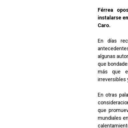
Férrea opo
instalarse e
Caro.
En días re
antecedentes
algunas auto
que bondades 
más que en
irreversibles
En otras pal
consideracio
que promueve
mundiales en
calentamiento