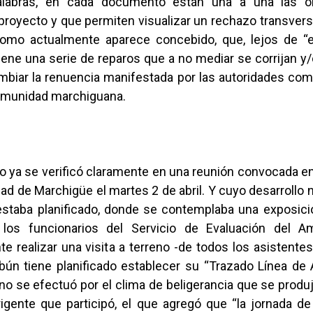
labras, en cada documento están una a una las o
 proyecto y que permiten visualizar un rechazo transvers
omo actualmente aparece concebido, que, lejos de “e
ene una serie de reparos que a no mediar se corrijan y
mbiar la renuencia manifestada por las autoridades com
comunidad marchiguana.
o ya se verificó claramente en una reunión convocada en
dad de Marchigüe el martes 2 de abril. Y cuyo desarrollo n
staba planificado, donde se contemplaba una exposici
 los funcionarios del Servicio de Evaluación del Am
e realizar una visita a terreno -de todos los asistente
ún tiene planificado establecer su “Trazado Línea de A
no se efectuó por el clima de beligerancia que se prod
igente que participó, el que agregó que “la jornada de