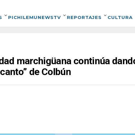
S
PICHILEMUNEWSTV
REPORTAJES
CULTURA
ad marchigüana continúa dando 
ncanto” de Colbún