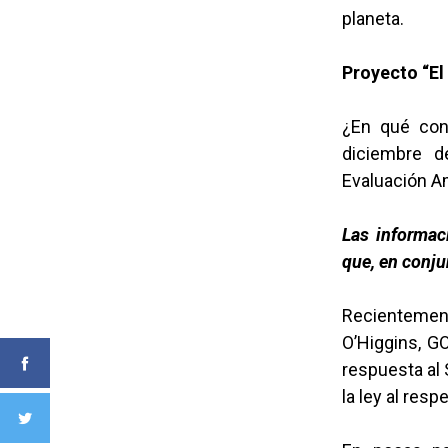
planeta.
Proyecto “El
¿En qué con
diciembre d
Evaluación A
Las informac
que, en conju
Recientement
O’Higgins, G
respuesta al 
la ley al resp