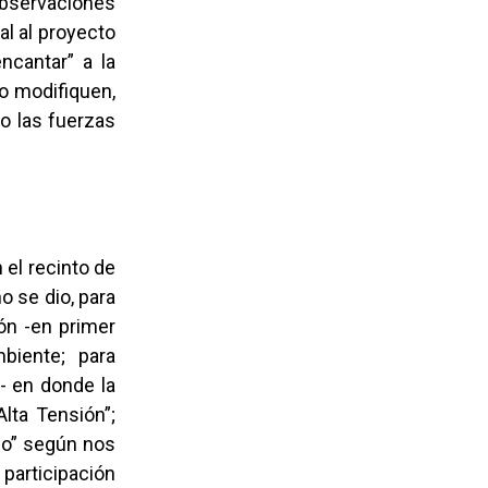
bservaciones
al al proyecto
ncantar” a la
/o modifiquen,
o las fuerzas
 el recinto de
o se dio, para
ón -en primer
biente; para
s- en donde la
lta Tensión”;
ujo” según nos
 participación