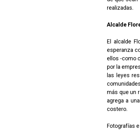
realizadas.
Alcalde Flor
El alcalde F
esperanza co
ellos -como c
por la empres
las leyes re
comunidades.
más que un re
agrega a una
costero.
Fotografías 