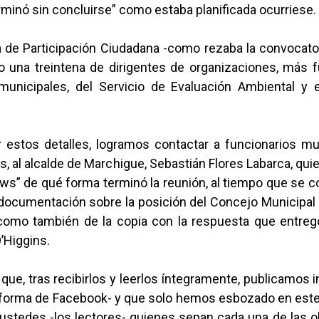
minó sin concluirse” como estaba planificada ocurriese.
a de Participación Ciudadana -como rezaba la convocato
o una treintena de dirigentes de organizaciones, más f
municipales, del Servicio de Evaluación Ambiental y 
 estos detalles, logramos contactar a funcionarios mun
os, al alcalde de Marchigue, Sebastián Flores Labarca, qui
ws” de qué forma terminó la reunión, al tiempo que se 
documentación sobre la posición del Concejo Municipal
 como también de la copia con la respuesta que entreg
’Higgins.
e, tras recibirlos y leerlos íntegramente, publicamos 
forma de Facebook- y que solo hemos esbozado en este a
ustedes -los lectores- quienes sepan cada una de las 