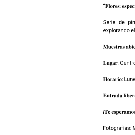
“𝐅𝐥𝐨𝐫𝐞𝐬: 𝐞𝐬𝐩𝐞
Serie de pintu
explorando el
𝐌𝐮𝐞𝐬𝐭𝐫𝐚𝐬 𝐚
𝐋𝐮𝐠𝐚𝐫: Ce
𝐇𝐨𝐫𝐚𝐫𝐢𝐨:
𝐄𝐧𝐭𝐫𝐚𝐝𝐚 𝐥𝐢𝐛𝐞
¡𝐓𝐞 𝐞𝐬𝐩𝐞𝐫𝐚𝐦𝐨𝐬
Fotografías: 