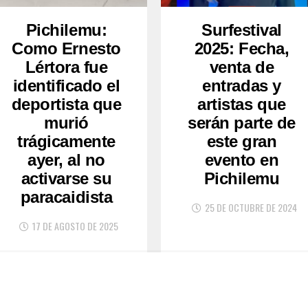
Pichilemu:
Surfestival
Como Ernesto
2025: Fecha,
Lértora fue
venta de
identificado el
entradas y
deportista que
artistas que
murió
serán parte de
trágicamente
este gran
ayer, al no
evento en
activarse su
Pichilemu
paracaidista
25 DE OCTUBRE DE 2024
17 DE AGOSTO DE 2025