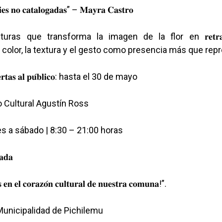
𝐢𝐞𝐬 𝐧𝐨 𝐜𝐚𝐭𝐚𝐥𝐨𝐠𝐚𝐝𝐚𝐬” – 𝐌𝐚𝐲𝐫𝐚 𝐂𝐚𝐬𝐭𝐫𝐨
ras que transforma la imagen de la flor en 𝐫𝐞𝐭𝐫𝐚𝐭𝐨 𝐬𝐢
 color, la textura y el gesto como presencia más que rep
𝐢𝐞𝐫𝐭𝐚𝐬 𝐚𝐥 𝐩𝐮́𝐛𝐥𝐢𝐜𝐨: hasta el 30 de mayo
ntro Cultural Agustín Ross
 Lunes a sábado | 8:30 – 21:00 horas
𝐚𝐝𝐚
 𝐞𝐧 𝐞𝐥 𝐜𝐨𝐫𝐚𝐳𝐨́𝐧 𝐜𝐮𝐥𝐭𝐮𝐫𝐚𝐥 𝐝𝐞 𝐧𝐮𝐞𝐬𝐭𝐫𝐚 𝐜𝐨𝐦𝐮𝐧𝐚!”.
Municipalidad de Pichilemu