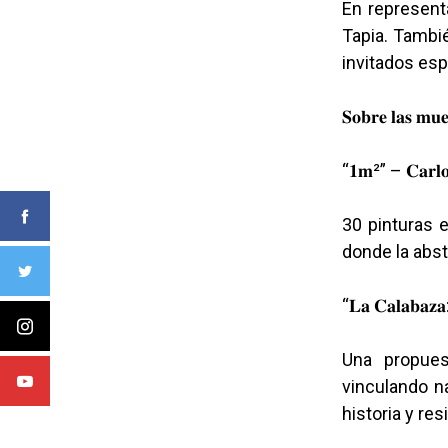
En represent
Tapia. Tambié
invitados esp
𝐒𝐨𝐛𝐫𝐞 𝐥𝐚𝐬 𝐦𝐮𝐞
“𝟏𝐦²” – 𝐂𝐚𝐫𝐥𝐨
30 pinturas en 
donde la abst
“𝐋𝐚 𝐂𝐚𝐥𝐚𝐛𝐚𝐳𝐚:
Una propues
vinculando natu
historia y resi