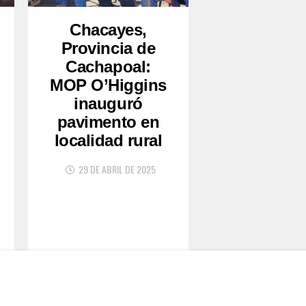
Chacayes,
Provincia de
Cachapoal:
MOP O’Higgins
inauguró
pavimento en
localidad rural
29 DE ABRIL DE 2025