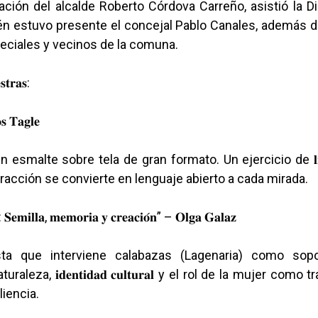
ación del alcalde Roberto Córdova Carreño, asistió la D
n estuvo presente el concejal Pablo Canales, además de
eciales y vecinos de la comuna.
𝐭𝐫𝐚𝐬:
 𝐓𝐚𝐠𝐥𝐞
esmalte sobre tela de gran formato. Un ejercicio de 𝐥𝐢𝐛𝐞𝐫𝐭
racción se convierte en lenguaje abierto a cada mirada.
 𝐒𝐞𝐦𝐢𝐥𝐥𝐚, 𝐦𝐞𝐦𝐨𝐫𝐢𝐚 𝐲 𝐜𝐫𝐞𝐚𝐜𝐢𝐨́𝐧” – 𝐎𝐥𝐠𝐚 𝐆𝐚𝐥𝐚𝐳
ta que interviene calabazas (Lagenaria) como soport
raleza, 𝐢𝐝𝐞𝐧𝐭𝐢𝐝𝐚𝐝 𝐜𝐮𝐥𝐭𝐮𝐫𝐚𝐥 y el rol de la mujer com
liencia.