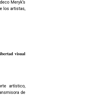
ideco Meryk’s
 los artistas,
𝐝 𝐯𝐢𝐬𝐮𝐚𝐥
e artístico,
o transmisora de