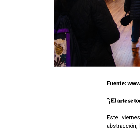
Fuente:
www.
“¡
𝐄𝐥
𝐚𝐫𝐭𝐞
𝐬𝐞
𝐭
Este viernes di
abstracción, 