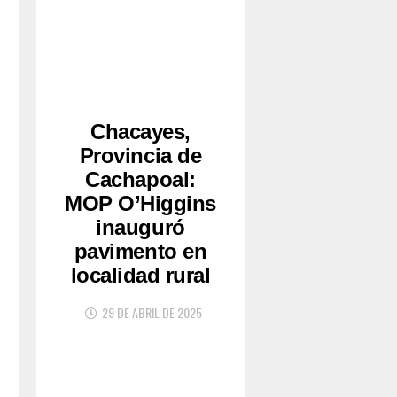
Chacayes,
Provincia de
Cachapoal:
MOP O’Higgins
inauguró
pavimento en
localidad rural
29 DE ABRIL DE 2025