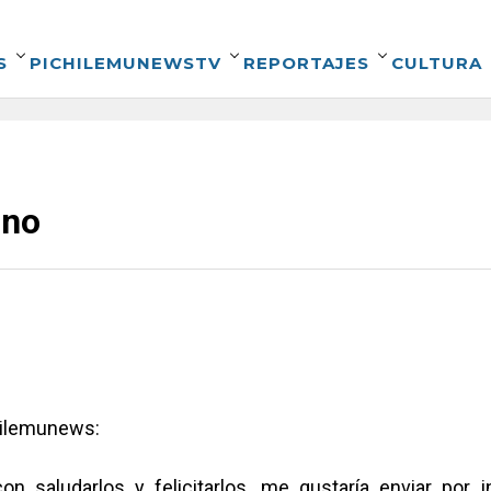
S
PICHILEMUNEWSTV
REPORTAJES
CULTURA
mno
hilemunews:
con saludarlos y felicitarlos, me gustaría enviar por 