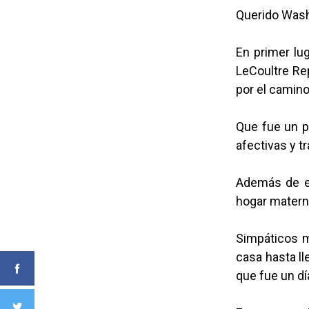
Querido Wash
En primer lu
LeCoultre Rep
por el camino
Que fue un p
afectivas y t
Además de es
hogar matern
Simpáticos m
casa hasta ll
que fue un dí