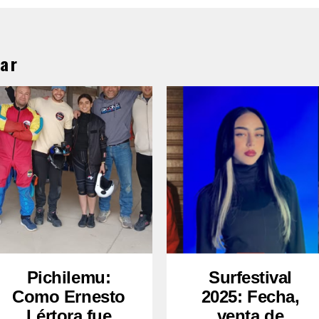
ar
Pichilemu:
Surfestival
Como Ernesto
2025: Fecha,
Lértora fue
venta de