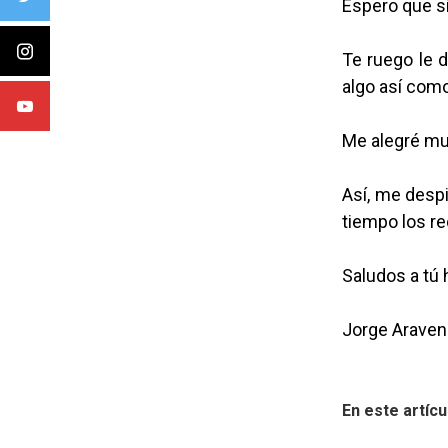
Espero que s
Te ruego le 
algo así como
Me alegré muc
Así, me desp
tiempo los r
Saludos a tú
Jorge Araven
En este artícu