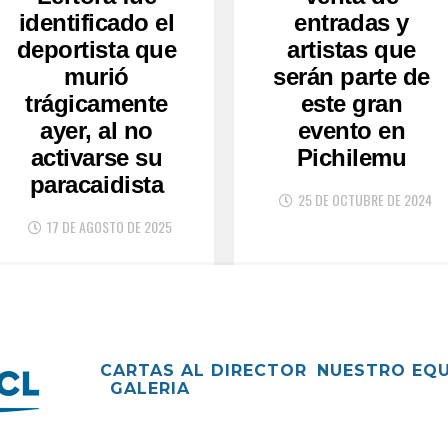
identificado el
entradas y
deportista que
artistas que
murió
serán parte de
trágicamente
este gran
ayer, al no
evento en
activarse su
Pichilemu
paracaidista
25 DE OCTUBRE DE 2024
17 DE AGOSTO DE 2025
CARTAS AL DIRECTOR
NUESTRO EQ
GALERIA