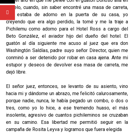
Fue el año en que me peleé con el guatón Donoso allá en
Ciruelo, cuando, sin saber encontré una masa de carreta,
que estaba de adorno en la puerta de su casa, yo
creyendo que era algo perdido, la tomé y me la traje a
Pichilemu como adorno para el Hotel Ross a cargo del
Beto González, el aviador hijo del dueño del hotel. El
guatón al día siguiente me acuso al juez que era don
Washingtón Saldías, padre suyo señor Director, quien me
conminó a ser detenido por robar en casa ajena. Ante mi
estupor y deseos de devolver esa masa de carreta, me
dejó libre.
El señor juez, entonces, se levanto de su asiento, vino
hacia mi y dándome un abrazo, me felicitó calurosamente,
porque nadie, nunca, le había pegado un combo, o dos o
tres, como yo lo hice, a ese tremendo huaso, el más
insolente, agresivo de cuantos pichileminos se cruzaban
en su camino. Esa libertad me permitió seguir en la
campaña de Rosita Leyva y logramos que fuera elegida