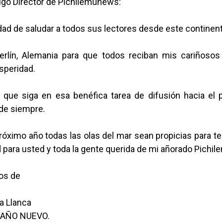
go Director de Pichilemunews:
ad de saludar a todos sus lectores desde este continent
erlín, Alemania para que todos reciban mis cariñosos
speridad.
 que siga en esa benéfica tarea de difusión hacia el 
de siempre.
róximo año todas las olas del mar sean propicias para t
 para usted y toda la gente querida de mi añorado Pichil
os de
a Llanca
Z AÑO NUEVO.