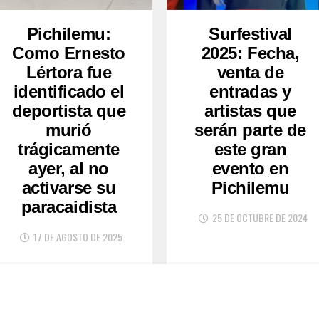
Pichilemu:
Surfestival
Como Ernesto
2025: Fecha,
Lértora fue
venta de
identificado el
entradas y
deportista que
artistas que
murió
serán parte de
trágicamente
este gran
ayer, al no
evento en
activarse su
Pichilemu
paracaidista
25 DE OCTUBRE DE 2024
17 DE AGOSTO DE 2025