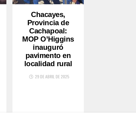
Chacayes,
Provincia de
Cachapoal:
MOP O’Higgins
inauguró
pavimento en
localidad rural
29 DE ABRIL DE 2025