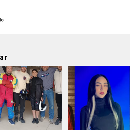
lo
ar