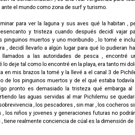
 ante el mundo como zona de surf y turismo.
minar para ver la laguna y sus aves qué la habitan , p
esencanto y tristeza cuando después decidí vajar pa
s pinguinos muertos y uno moribundo , lo tomé e inclu
 , decidí llevarlo a algún lugar para qué lo pudieran ha
 llamados a las autoridades de pesca , encontré u
é lo deje tal como lo encontré en la playa, era tanto mi dol
a en mis brazos la tomé y la llevé a el canal 3 de Pich
eo de los pinguinos muertos y de el qué estaba todavía
lgo pronto es demasiado la tristeza qué embarga al 
rtiendo las aguas servidas al mar Pichilemu se quedar
 sobrevivencia , los pescadores , sin mar , los cocheros s
 , los niños y jovenes y generaciones futuras no podrán
s , tiene realmente conciencia de cúal es la dimensión de