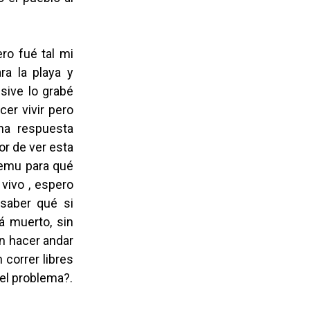
ero fué tal mi
ra la playa y
sive lo grabé
cer vivir pero
na respuesta
or de ver esta
ilemu para qué
 vivo , espero
saber qué si
á muerto, sin
in hacer andar
 correr libres
 el problema?.