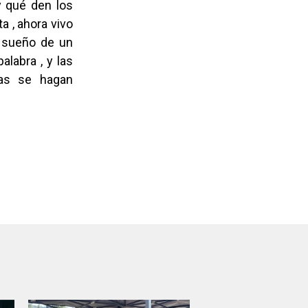
y qué den los
a , ahora vivo
n sueño de un
alabra , y las
as se hagan