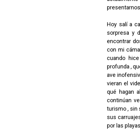
presentarnos
Hoy salí a ca
sorpresa y d
encontrar do
con mi cámara
cuando hice
profunda , qu
ave inofensiv
vieran el vid
qué hagan a
continúan ve
turismo , sin
sus carruajes
por las playa