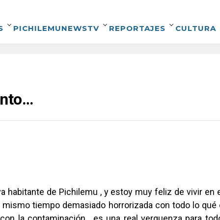
S
PICHILEMUNEWSTV
REPORTAJES
CULTURA
anto…
 habitante de Pichilemu , y estoy muy feliz de vivir e
 al mismo tiempo demasiado horrorizada con todo lo qué
con la contaminación , es una real verguenza para todo