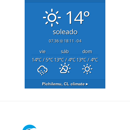
14°
soleado
07:36
18:11 -04
vie
sáb
dom
14
°C
/ 5
°C
13
°C
/ 4
°C
13
°C
/ 4
°C
Pichilemu, CL
climate ▸