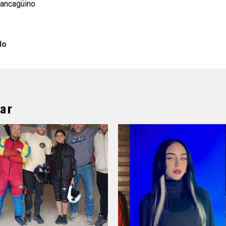
Rancagüino
lo
ar