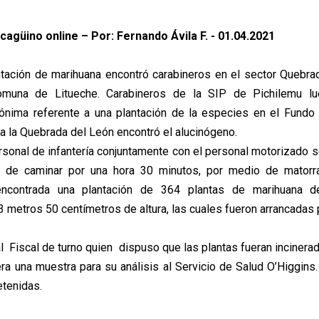
cagüino online – Por: Fernando Ávila F. - 01.04.2021
tación de marihuana encontró carabineros en el sector Quebra
comuna de Litueche. Carabineros de la SIP de Pichilemu lu
ónima referente a una plantación de la especies en el Fundo 
a la Quebrada del León encontró el alucinógeno.
rsonal de infantería conjuntamente con el personal motorizado se
s de caminar por una hora 30 minutos, por medio de matorra
 encontrada una plantación de 364 plantas de marihuana 
3 metros 50 centímetros de altura, las cuales fueron arrancadas
l Fiscal de turno quien dispuso que las plantas fueran incinerad
era una muestra para su análisis al Servicio de Salud O’Higgins
tenidas.