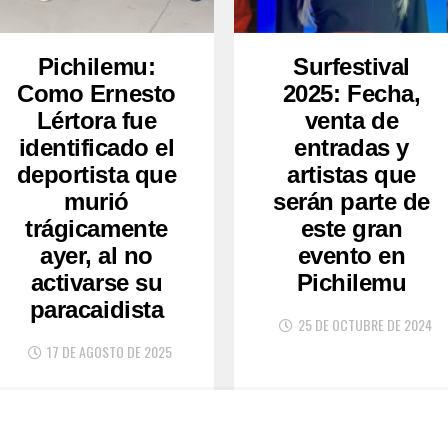
Pichilemu:
Surfestival
Como Ernesto
2025: Fecha,
Lértora fue
venta de
identificado el
entradas y
deportista que
artistas que
murió
serán parte de
trágicamente
este gran
ayer, al no
evento en
activarse su
Pichilemu
paracaidista
25 DE OCTUBRE DE 2024
17 DE AGOSTO DE 2025