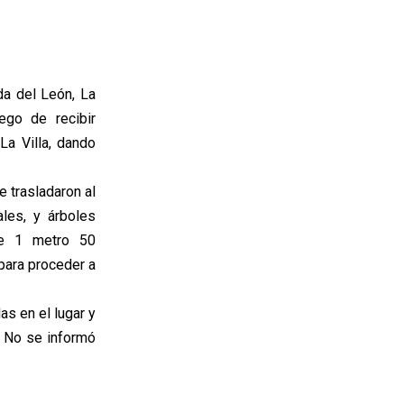
da del León, La
ego de recibir
La Villa, dando
 trasladaron al
les, y árboles
de 1 metro 50
 para proceder a
as en el lugar y
. No se informó