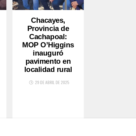
Chacayes,
Provincia de
Cachapoal:
MOP O’Higgins
inauguró
pavimento en
localidad rural
29 DE ABRIL DE 2025