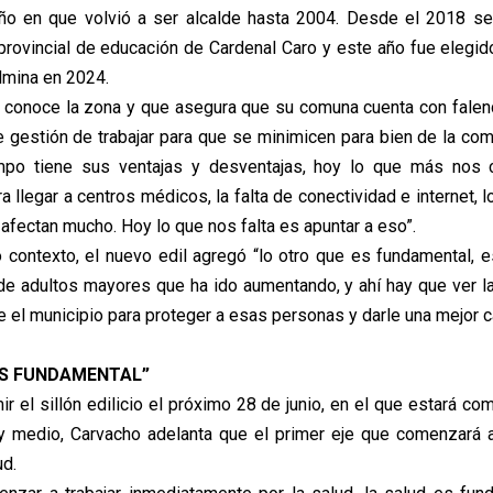
 año en que volvió a ser alcalde hasta 2004. Desde el 2018 
provincial de educación de Cardenal Caro y este año fue elegido
lmina en 2024.
e conoce la zona y que asegura que su comuna cuenta con falenc
 gestión de trabajar para que se minimicen para bien de la com
ampo tiene sus ventajas y desventajas, hoy lo que más nos 
a llegar a centros médicos, la falta de conectividad e internet,
afectan mucho. Hoy lo que nos falta es apuntar a eso”.
contexto, el nuevo edil agregó “lo otro que es fundamental,
de adultos mayores que ha ido aumentando, y ahí hay que ver l
 el municipio para proteger a esas personas y darle una mejor ca
ES FUNDAMENTAL”
r el sillón edilicio el próximo 28 de junio, en el que estará c
y medio, Carvacho adelanta que el primer eje que comenzará a
d.