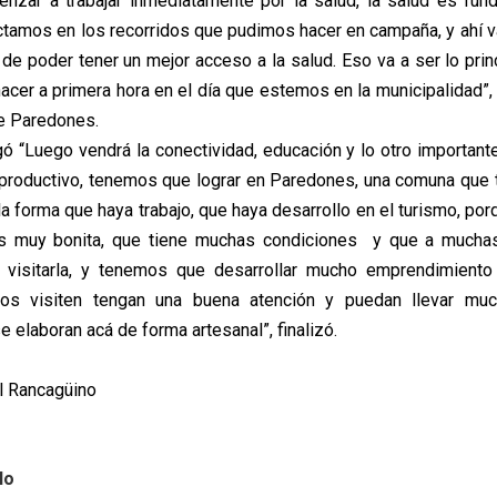
zar a trabajar inmediatamente por la salud, la salud es fun
tamos en los recorridos que pudimos hacer en campaña, y ahí 
de poder tener un mejor acceso a la salud. Eso va a ser lo prin
cer a primera hora en el día que estemos en la municipalidad”, 
e Paredones.
ó “Luego vendrá la conectividad, educación y lo otro important
productivo, tenemos que lograr en Paredones, una comuna que
la forma que haya trabajo, que haya desarrollo en el turismo, po
 muy bonita, que tiene muchas condiciones y que a mucha
r visitarla, y tenemos que desarrollar mucho emprendimient
nos visiten tengan una buena atención y puedan llevar mu
e elaboran acá de forma artesanal”, finalizó.
l Rancagüino
lo