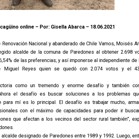
cagüino online – Por: Gisella Abarca – 18.06.2021
e Renovación Nacional y abanderado de Chile Vamos, Moisés A
legido alcalde de la comuna de Paredones al obtener 2.698 vo
6,54% de las preferencias; y así imponerse al independiente de 
é Miguel Reyes quien se quedó con 2.074 votos y el 4
ictoria como un tremendo y enorme desafío y también co
hora el desafío es buscar soluciones a los problemas qu
 para mí es lo principal. El desafío es trabajar mucho, arm
sionales con el máximo de capacidades para poder ir busca
ones que afectan a los vecinos del sector rural también”, ex
dones.
ue alcalde designado de Paredones entre 1989 y 1992. Luego, en