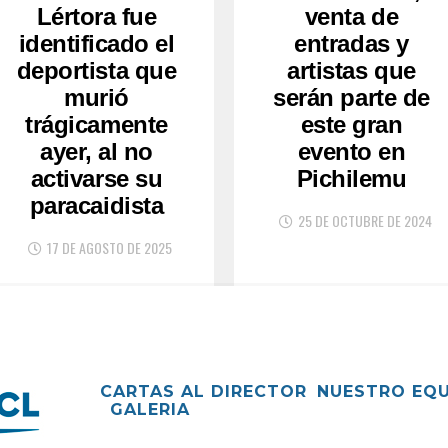
Lértora fue
venta de
identificado el
entradas y
deportista que
artistas que
murió
serán parte de
trágicamente
este gran
ayer, al no
evento en
activarse su
Pichilemu
paracaidista
25 DE OCTUBRE DE 2024
17 DE AGOSTO DE 2025
CARTAS AL DIRECTOR
NUESTRO EQ
GALERIA