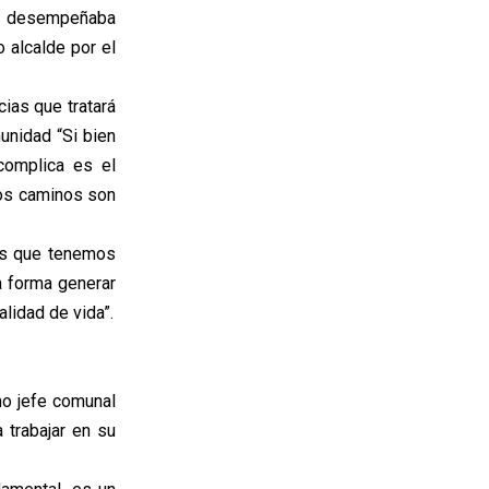
se desempeñaba
 alcalde por el
ias que tratará
unidad “Si bien
complica es el
 los caminos son
 es que tenemos
a forma generar
lidad de vida”.
omo jefe comunal
 trabajar en su