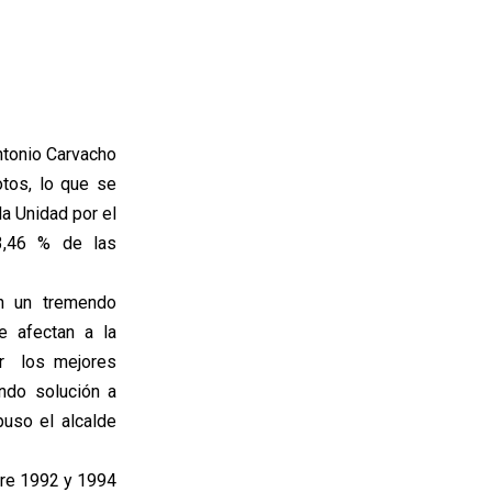
ntonio Carvacho
tos, lo que se
la Unidad por el
3,46 % de las
n un tremendo
e afectan a la
ar los mejores
ndo solución a
puso el alcalde
tre 1992 y 1994