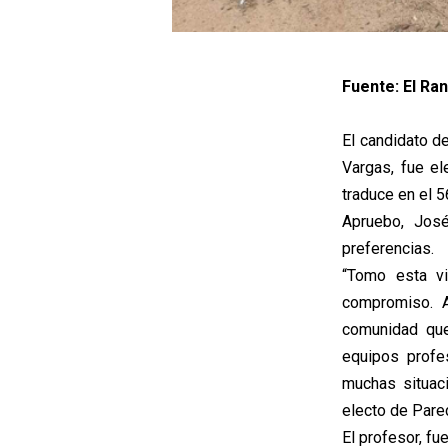
Fuente: El Ran
El candidato d
Vargas, fue e
traduce en el 5
Apruebo, Jos
preferencias.
“Tomo esta v
compromiso. A
comunidad que
equipos profe
muchas situaci
electo de Pare
El profesor, f