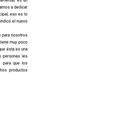
damental, es un
vamos a dedicar
cipal, eso es lo
indicó el nuevo
e para nosotros
 tiene muy poco
rque ésta es una
s personas les
o para que los
chos productos