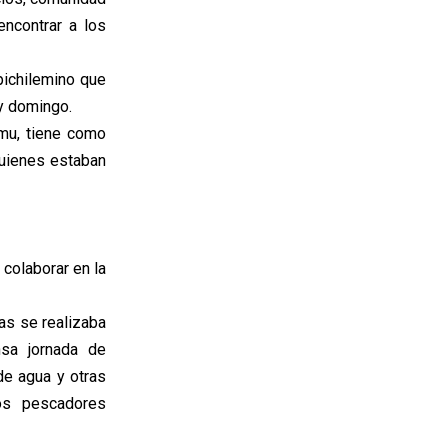
encontrar a los
pichilemino que
oy domingo.
mu, tiene como
quienes estaban
 colaborar en la
ras se realizaba
nsa jornada de
de agua y otras
os pescadores