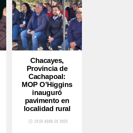
Chacayes,
Provincia de
Cachapoal:
MOP O’Higgins
inauguró
pavimento en
localidad rural
29 DE ABRIL DE 2025