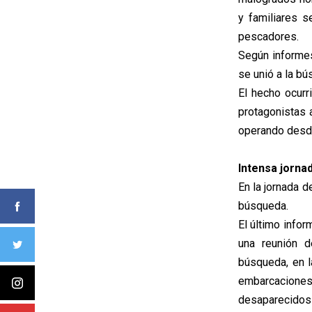
y familiares s
pescadores.
Según informes
se unió a la b
El hecho ocur
protagonistas 
operando desde
Intensa jorna
En la jornada d
búsqueda.
El último infor
una reunión d
búsqueda, en l
embarcacione
desaparecidos h