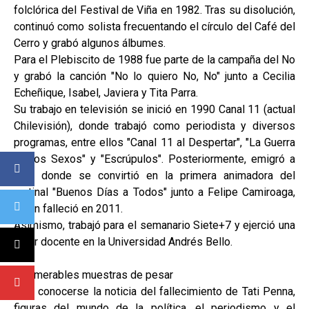
folclórica del Festival de Viña en 1982. Tras su disolución,
continuó como solista frecuentando el círculo del Café del
Cerro y grabó algunos álbumes.
Para el Plebiscito de 1988 fue parte de la campaña del No
y grabó la canción "No lo quiero No, No" junto a Cecilia
Echeñique, Isabel, Javiera y Tita Parra.
Su trabajo en televisión se inició en 1990 Canal 11 (actual
Chilevisión), donde trabajó como periodista y diversos
programas, entre ellos "Canal 11 al Despertar", "La Guerra
de los Sexos" y "Escrúpulos". Posteriormente, emigró a
TVN donde se convirtió en la primera animadora del
matinal "Buenos Días a Todos" junto a Felipe Camiroaga,
quien falleció en 2011.
Asimismo, trabajó para el semanario Siete+7 y ejerció una
labor docente en la Universidad Andrés Bello.
Innumerables muestras de pesar
Tras conocerse la noticia del fallecimiento de Tati Penna,
figuras del mundo de la política, el periodismo y el