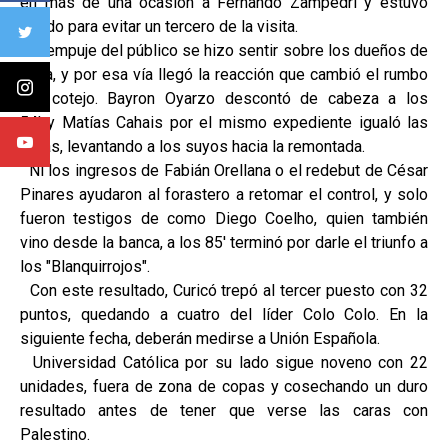
en más de una ocasión a Fernando Zampedri y estuvo
sólido para evitar un tercero de la visita.
El empuje del público se hizo sentir sobre los dueños de
casa, y por esa vía llegó la reacción que cambió el rumbo
del cotejo. Bayron Oyarzo descontó de cabeza a los
54' y Matías Cahais por el mismo expediente igualó las
cifras, levantando a los suyos hacia la remontada.
Ni los ingresos de Fabián Orellana o el redebut de César
Pinares ayudaron al forastero a retomar el control, y solo
fueron testigos de como Diego Coelho, quien también
vino desde la banca, a los 85' terminó por darle el triunfo a
los "Blanquirrojos".
Con este resultado, Curicó trepó al tercer puesto con 32
puntos, quedando a cuatro del líder Colo Colo. En la
siguiente fecha, deberán medirse a Unión Española.
Universidad Católica por su lado sigue noveno con 22
unidades, fuera de zona de copas y cosechando un duro
resultado antes de tener que verse las caras con
Palestino.