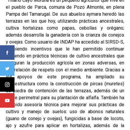
Hilario Cayo Moruna es un pequeño agricultor que vive en
el pueblo de Parca, comuna de Pozo Almonte, en plena
Pampa del Tamarugal. De sus abuelos aymara heredó las
terrazas en las que hoy, utilizando prácticas ancestrales,
cultiva hortalizas como papas, cebollas y orégano;
además desarrolla la ganadería con la crianza de conejos
y ovejas. Como usuario de INDAP ha accedido al SIRSD-S,
recibiendo incentivos que le han permitido continuar
poniendo en práctica técnicas de cultivo ancestrales que
aseguran la producción agrícola en zonas adversas, en
una relación de respeto con el medio ambiente. Gracias a
los apoyos de este programa, ha ampliado su
infraestructura como la construcción de pircas (muretes)
de piedra de contención de las terrazas, además de un
cierre perimetral para su plantación de alfalfa. También ha
recibido asesoría técnica para mejorar sus prácticas de
cultivo y manejo de suelos: uso de abonos naturales
(guano de conejo y ovejas), fungicidas a base de locoto,
ajo y azufre para aplicar en hortalizas, además de la