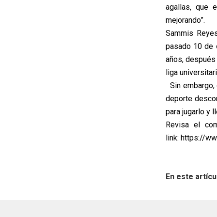
agallas, que 
mejorando”.
Sammis Reyes 
pasado 10 de o
años, después 
liga universitari
Sin embargo, c
deporte descon
para jugarlo y 
Revisa el com
link: https:/
En este artícu