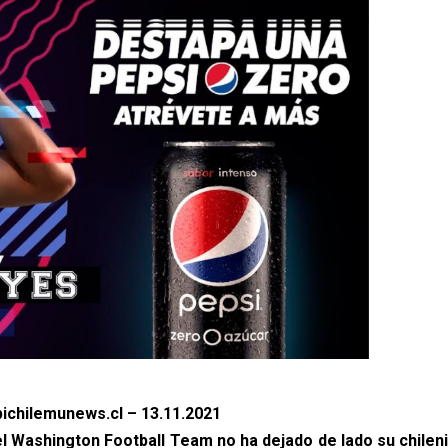
ichilemunews.cl – 13.11.2021
del Washington Football Team no ha dejado de lado su chilen