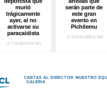
deportista que
artistas que
murió
serán parte de
trágicamente
este gran
ayer, al no
evento en
activarse su
Pichilemu
paracaidista
25 DE OCTUBRE DE 2024
17 DE AGOSTO DE 2025
CARTAS AL DIRECTOR
NUESTRO EQ
GALERIA