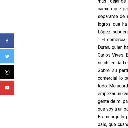
más´: dejar de 
camino que par
separarse de s
logros que ha
López, subgere
El comercial f
Durán, quien h
Carlos Vives. E
su chilenidad 
Sobre su part
comercial lo 
todo. Me acord
empezar un cami
gente de mi pa
que voy a un p
Es un orgullo 
país, que cua