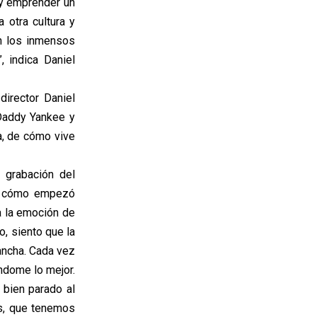
n y emprender un
 otra cultura y
en los inmensos
 indica Daniel
director Daniel
 Daddy Yankee y
ta, de cómo vive
 grabación del
ar cómo empezó
a la emoción de
o, siento que la
ancha. Cada vez
ndome lo mejor.
 bien parado al
s, que tenemos