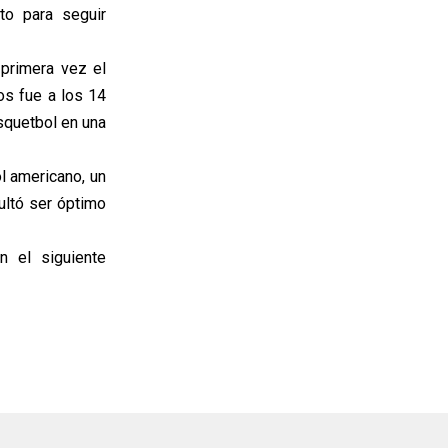
to para seguir
primera vez el
os fue a los 14
squetbol en una
l americano, un
ultó ser óptimo
n el siguiente