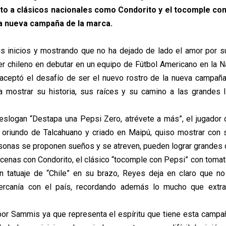
nto a clásicos nacionales como Condorito y el tocomple con
a nueva campaña de la marca.
s inicios y mostrando que no ha dejado de lado el amor por s
er chileno en debutar en un equipo de Fútbol Americano en la Na
aceptó el desafío de ser el nuevo rostro de la nueva campaña 
 mostrar su historia, sus raíces y su camino a las grandes l
slogan “Destapa una Pepsi Zero, atrévete a más”, el jugador
 oriundo de Talcahuano y criado en Maipú, quiso mostrar con
sonas se proponen sueños y se atreven, pueden lograr grandes 
scenas con Condorito, el clásico “tocomple con Pepsi” con tomate
n tatuaje de “Chile” en su brazo, Reyes deja en claro que no
cercanía con el país, recordando además lo mucho que extr
 Sammis ya que representa el espíritu que tiene esta campañ