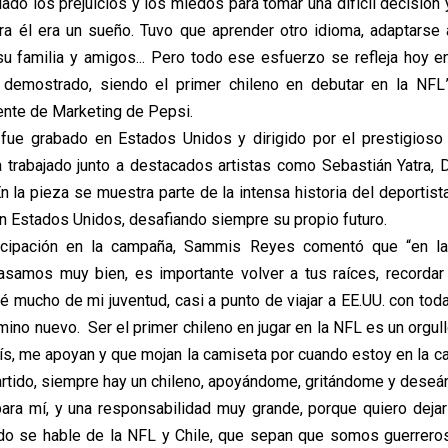
lado los prejuicios y los miedos para tomar una difícil decisió
a él era un sueño. Tuvo que aprender otro idioma, adaptarse a
u familia y amigos... Pero todo ese esfuerzo se refleja hoy 
 demostrado, siendo el primer chileno en debutar en la NFL”,
nte de Marketing de Pepsi.
ue grabado en Estados Unidos y dirigido por el prestigioso 
a trabajado junto a destacados artistas como Sebastián Yatra,
n la pieza se muestra parte de la intensa historia del deportis
en Estados Unidos, desafiando siempre su propio futuro.
icipación en la campaña, Sammis Reyes comentó que “en la
pasamos muy bien, es importante volver a tus raíces, record
é mucho de mi juventud, casi a punto de viajar a EE.UU. con tod
no nuevo. Ser el primer chileno en jugar en la NFL es un orgull
ís, me apoyan y que mojan la camiseta por cuando estoy en la c
artido, siempre hay un chileno, apoyándome, gritándome y deseá
para mí, y una responsabilidad muy grande, porque quiero dejar
ndo se hable de la NFL y Chile, que sepan que somos guerrero