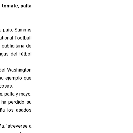
 tomate, palta
u país, Sammis
tional Football
publicitaria de
igas del fútbol
 del Washington
 su ejemplo que
cosas.
, palta y mayo,
 ha perdido su
aña los asados
a, ´atreverse a