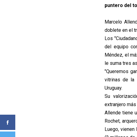
puntero del t
Marcelo Allend
doblete en el t
Los "Ciudadano
del equipo co
Méndez, el máx
le suma tres as
"Queremos gana
vitrinas de l
Uruguay.
Su valorizaci
extranjero más 
Allende tiene u
Rochet, arquer
Luego, vienen 