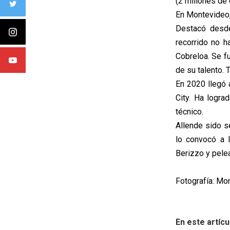
(2 millones de 
En Montevideo, 
Destacó desde
recorrido no h
Cobreloa. Se f
de su talento. 
En 2020 llegó 
City. Ha logr
técnico.
Allende sido s
lo convocó a 
Berizzo y pelea
Fotografía: Mo
En este artícu