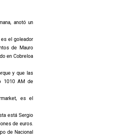
emana, anotó un
 es el goleador
antos de Mauro
ado en Cobreloa
orque y que las
dio 1010 AM de
rmarket, es el
ista está Sergio
lones de euros.
mpo de Nacional