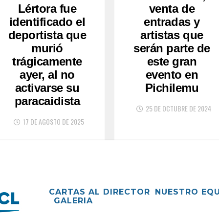
Lértora fue
venta de
identificado el
entradas y
deportista que
artistas que
murió
serán parte de
trágicamente
este gran
ayer, al no
evento en
activarse su
Pichilemu
paracaidista
25 DE OCTUBRE DE 2024
17 DE AGOSTO DE 2025
CARTAS AL DIRECTOR
NUESTRO EQ
GALERIA