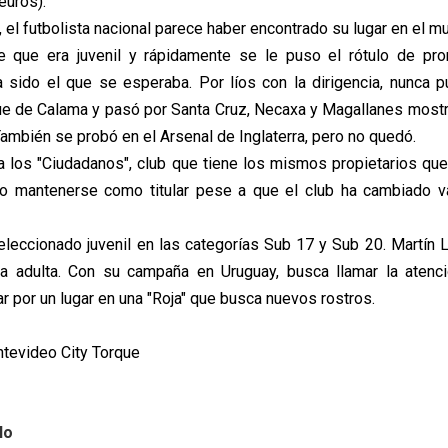
euros).
el futbolista nacional parece haber encontrado su lugar en el m
 que era juvenil y rápidamente se le puso el rótulo de pr
a sido el que se esperaba. Por líos con la dirigencia, nunca 
ue de Calama y pasó por Santa Cruz, Necaxa y Magallanes most
También se probó en el Arsenal de Inglaterra, pero no quedó.
a los "Ciudadanos", club que tiene los mismos propietarios qu
ado mantenerse como titular pese a que el club ha cambiado v
eleccionado juvenil en las categorías Sub 17 y Sub 20. Martín 
la adulta. Con su campaña en Uruguay, busca llamar la atenc
r por un lugar en una "Roja" que busca nuevos rostros.
ntevideo City Torque
lo