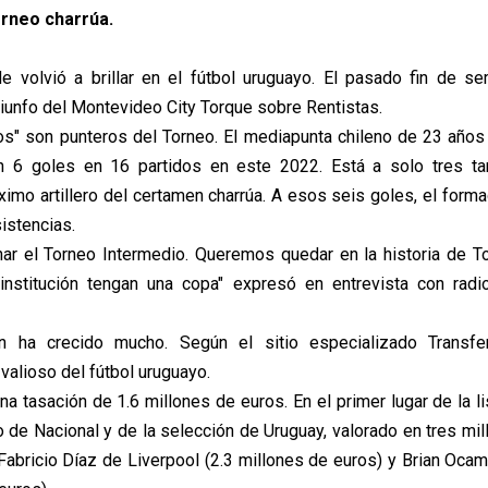
orneo charrúa.
e volvió a brillar en el fútbol uruguayo. El pasado fin de s
riunfo del Montevideo City Torque sobre Rentistas.
s" son punteros del Torneo. El mediapunta chileno de 23 años
n 6 goles en 16 partidos en este 2022. Está a solo tres t
imo artillero del certamen charrúa. A esos seis goles, el form
istencias.
r el Torneo Intermedio. Queremos quedar en la historia de T
a institución tengan una copa" expresó en entrevista con ra
ón ha crecido mucho. Según el sitio especializado Transfe
valioso del fútbol uruguayo.
na tasación de 1.6 millones de euros. En el primer lugar de la l
o de Nacional y de la selección de Uruguay, valorado en tres mil
Fabricio Díaz de Liverpool (2.3 millones de euros) y Brian Oca