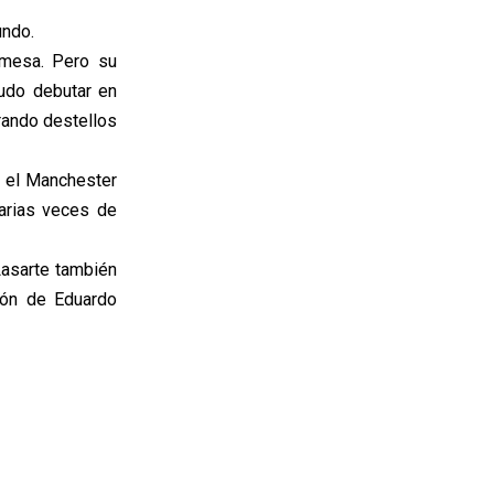
undo.
omesa. Pero su
pudo debutar en
rando destellos
e el Manchester
arias veces de
Lasarte también
ión de Eduardo