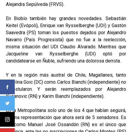
Alejandra Sepúlveda (FRVS).
En Biobío también hay grandes novedades. Sebastián
Keitel (Evópoli), Enrique van Rysselberghe (UDI) y Gastón
Saavedra (PS) toman los puestos dejados por Alejandro
Navarro (País Progresista) que no fue a la reelección,
misma situación del UDI Claudio Alvarado. Mientras que
Jacqueline van Rysselberghe (UDI) optó por
candidatearse en Ñuble, sufriendo una dolorosa derrota.
Y en la región más austral de Chile, Magallanes, tanto
Carolina Goic (DC) como Carlos Bianchi (independiente) no
repostularon. Y serán reemplazados por Alejandro
Kusanovic (RN) y Karim Bianchi (independiente).
En la Metropolitana solo uno de los 4 que habían seguirá,
en una representación que ahora será de 5 senadores. Es
así como Manuel José Ossandón (RN) es el único que
continúa, ante las no inscripciones de Carlos Montes (PS)