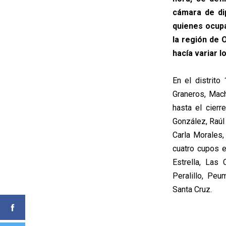
cámara de di
quienes ocupa
la región de 
hacía variar l
En el distrit
Graneros, Mach
hasta el cierr
González, Raúl
Carla Morales
cuatro cupos 
Estrella, Las 
Peralillo, Peu
Santa Cruz.