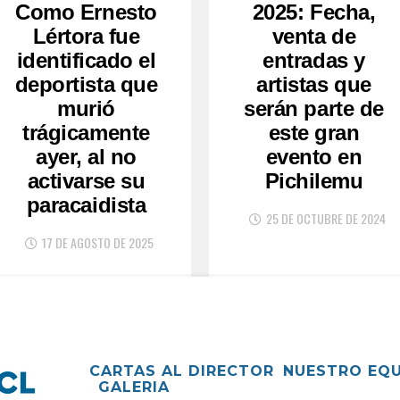
Como Ernesto
2025: Fecha,
Lértora fue
venta de
identificado el
entradas y
deportista que
artistas que
murió
serán parte de
trágicamente
este gran
ayer, al no
evento en
activarse su
Pichilemu
paracaidista
25 DE OCTUBRE DE 2024
17 DE AGOSTO DE 2025
CARTAS AL DIRECTOR
NUESTRO EQ
GALERIA