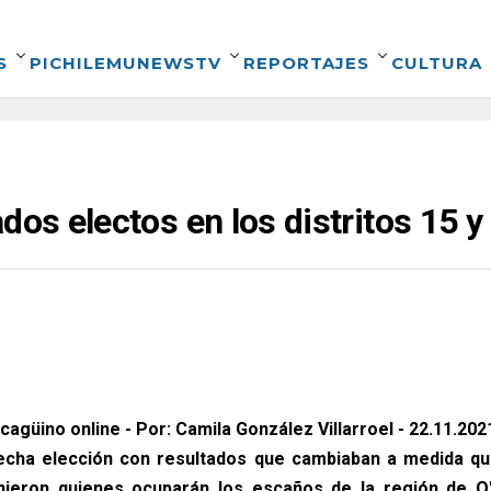
S
PICHILEMUNEWSTV
REPORTAJES
CULTURA
dos electos en los distritos 15 y
cagüino online - Por: Camila González Villarroel - 22.11.202
recha elección con resultados que cambiaban a medida qu
inieron quienes ocuparán los escaños de la región de O'