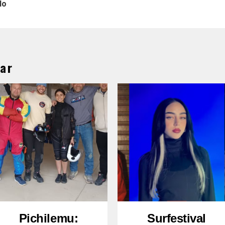
lo
ar
Pichilemu:
Surfestival