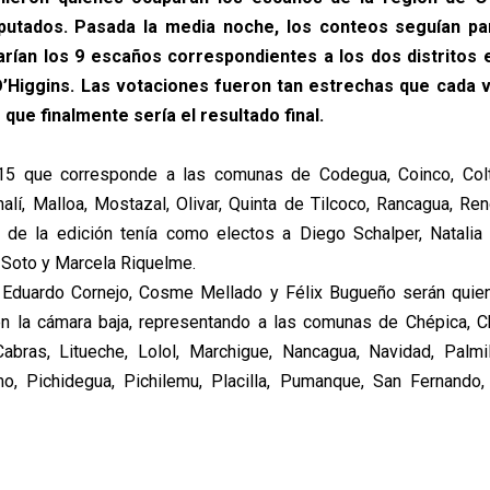
putados. Pasada la media noche, los conteos seguían pa
rían los 9 escaños correspondientes a los dos distritos 
O’Higgins. Las votaciones fueron tan estrechas que cada 
o que finalmente sería el resultado final.
o 15 que corresponde a las comunas de Codegua, Coinco, Colt
alí, Malloa, Mostazal, Olivar, Quinta de Tilcoco, Rancagua, Re
e de la edición tenía como electos a Diego Schalper, Natali
 Soto y Marcela Riquelme.
, Eduardo Cornejo, Cosme Mellado y Félix Bugueño serán quie
en la cámara baja, representando a las comunas de Chépica, C
Cabras, Litueche, Lolol, Marchigue, Nancagua, Navidad, Palmi
mo, Pichidegua, Pichilemu, Placilla, Pumanque, San Fernando