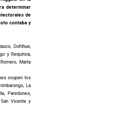
ra determinar
electorales de
voto contaba y
auco, Doñihue,
ngo y Requínoa,
a Romero, Marta
nes ocupen los
himbarongo, La
lla, Paredones,
, San Vicente y