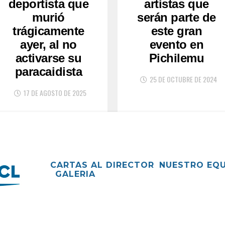
deportista que
artistas que
murió
serán parte de
trágicamente
este gran
ayer, al no
evento en
activarse su
Pichilemu
paracaidista
25 DE OCTUBRE DE 2024
17 DE AGOSTO DE 2025
CARTAS AL DIRECTOR
NUESTRO EQ
GALERIA