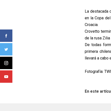
La destacada d
en la Copa del
Croacia.
Crovetto termi
de la rusa Zili
De todas forma
primera chilen
llevará a cabo e
Fotografía: 
En este artícu