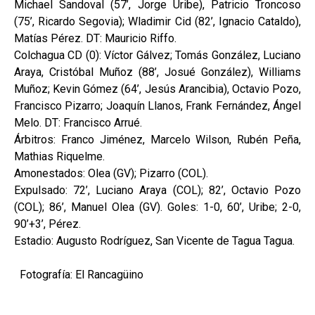
Michael Sandoval (57’, Jorge Uribe), Patricio Troncoso
(75’, Ricardo Segovia); Wladimir Cid (82’, Ignacio Cataldo),
Matías Pérez. DT: Mauricio Riffo.
Colchagua CD (0): Víctor Gálvez; Tomás González, Luciano
Araya, Cristóbal Muñoz (88’, Josué González), Williams
Muñoz; Kevin Gómez (64’, Jesús Arancibia), Octavio Pozo,
Francisco Pizarro; Joaquín Llanos, Frank Fernández, Ángel
Melo. DT: Francisco Arrué.
Árbitros: Franco Jiménez, Marcelo Wilson, Rubén Peña,
Mathias Riquelme.
Amonestados: Olea (GV); Pizarro (COL).
Expulsado: 72’, Luciano Araya (COL); 82’, Octavio Pozo
(COL); 86’, Manuel Olea (GV). Goles: 1-0, 60’, Uribe; 2-0,
90’+3’, Pérez.
Estadio: Augusto Rodríguez, San Vicente de Tagua Tagua.
Fotografía: El Rancagüino