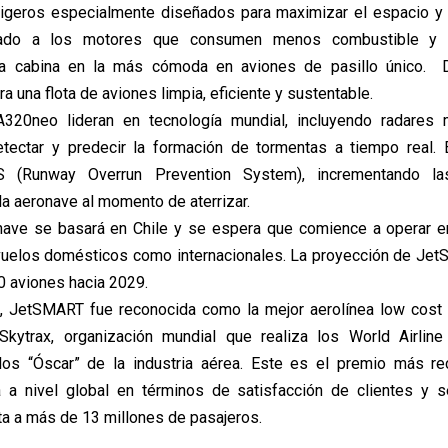
 ligeros especialmente diseñados para maximizar el espacio 
ado a los motores que consumen menos combustible y 
ta cabina en la más cómoda en aviones de pasillo único. 
una flota de aviones limpia, eficiente y sustentable.
320neo lideran en tecnología mundial, incluyendo radares 
tectar y predecir la formación de tormentas a tiempo real. E
 (Runway Overrun Prevention System), incrementando la
la aeronave al momento de aterrizar.
nave se basará en Chile y se espera que comience a operar e
 vuelos domésticos como internacionales. La proyección de Je
0 aviones hacia 2029.
, JetSMART fue reconocida como la mejor aerolínea low cost
Skytrax, organización mundial que realiza los World Airlin
los “Óscar” de la industria aérea. Este es el premio más re
ea a nivel global en términos de satisfacción de clientes y 
ta a más de 13 millones de pasajeros.