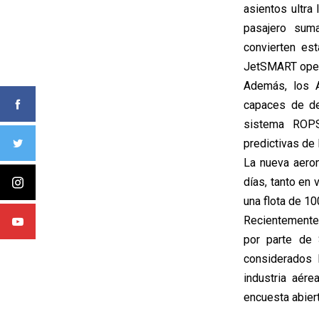
asientos ultra
pasajero sum
convierten es
JetSMART opera 
Además, los A
capaces de de
sistema ROPS
predictivas de 
La nueva aero
días, tanto en
una flota de 10
Recientemente
por parte de 
considerados 
industria aér
encuesta abier