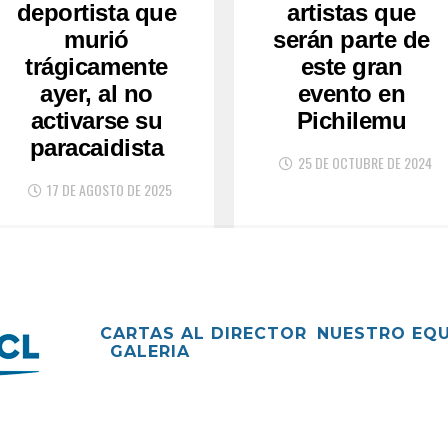
deportista que
artistas que
murió
serán parte de
trágicamente
este gran
ayer, al no
evento en
activarse su
Pichilemu
paracaidista
25 DE OCTUBRE DE 2024
17 DE AGOSTO DE 2025
CARTAS AL DIRECTOR
NUESTRO EQ
GALERIA