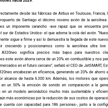
viones hacia 2029.
rectamente desde las fábricas de Airbus en Toulouse, Francia, l
Aeropuerto de Santiago el décimo noveno avión de la aerolíne
 es un imponente carancho -ave rapaz que se encuentra pri
l sur de Estados Unidos- el que adorna la cola del avión. “Nues
inente sigue a firme y así lo demuestra la llegada de este nuev
uir creciendo y posicionarnos como la aerolínea ultra low 
l A320neo significa precios más bajos para nuestros cl
es este avión ahorra cerca de un 20% en combustible y nos pe
 mercados en el futuro cercano”, señaló el CEO de JetSMART, Est
320neo encabezan en eficiencia, generando un 20% de ahorro e
yor alcance de hasta 6.300 km. Además, los motores que opera
n en un 50% la emisión de sonido en comparación a la genera
os en un modelo aeronáutico mucho más sustentable y eficient
s aún más económicas por la reducción de sus costos de operaci
e cuenta con capacidad para 186 personas-, junto a la confi