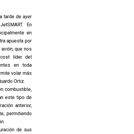
a tarde de ayer
a JetSMART. En
ncipalmente en
tra apuesta por
o avión, que nos
cost líder del
ientes en toda
rmite volar más
uardo Ortiz.
n combustible,
n este tipo de
ción anterior,
e, permitiendo
ón.
guración de sus