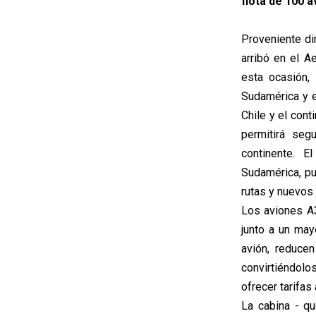
flota de 100 a
Proveniente di
arribó en el 
esta ocasión,
Sudamérica y e
Chile y el cont
permitirá seg
continente. E
Sudamérica, pu
rutas y nuevos
Los aviones A
junto a un ma
avión, reduce
convirtiéndol
ofrecer tarifa
La cabina - qu