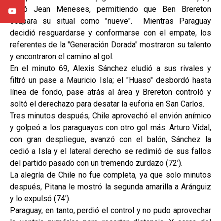
entró Jean Meneses, permitiendo que Ben Brereton
ocupara su situal como "nueve". Mientras Paraguay
decidió resguardarse y conformarse con el empate, los
referentes de la "Generación Dorada" mostraron su talento
y encontraron el camino al gol.
En el minuto 69, Alexis Sánchez eludió a sus rivales y
filtró un pase a Mauricio Isla; el "Huaso" desbordó hasta
línea de fondo, pase atrás al área y Brereton controló y
soltó el derechazo para desatar la euforia en San Carlos.
Tres minutos después, Chile aprovechó el envión anímico
y golpeó a los paraguayos con otro gol más. Arturo Vidal,
con gran despliegue, avanzó con el balón, Sánchez la
cedió a Isla y el lateral derecho se redimió de sus fallos
del partido pasado con un tremendo zurdazo (72').
La alegría de Chile no fue completa, ya que solo minutos
después, Pitana le mostró la segunda amarilla a Aránguiz
y lo expulsó (74').
Paraguay, en tanto, perdió el control y no pudo aprovechar