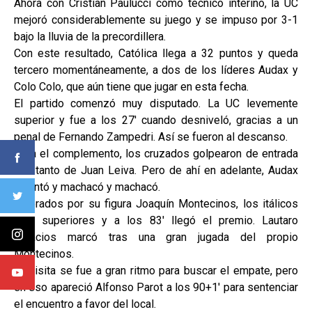
Ahora con Cristian Paulucci como técnico interino, la UC
mejoró considerablemente su juego y se impuso por 3-1
bajo la lluvia de la precordillera.
Con este resultado, Católica llega a 32 puntos y queda
tercero momentáneamente, a dos de los líderes Audax y
Colo Colo, que aún tiene que jugar en esta fecha.
El partido comenzó muy disputado. La UC levemente
superior y fue a los 27' cuando desniveló, gracias a un
penal de Fernando Zampedri. Así se fueron al descanso.
Para el complemento, los cruzados golpearon de entrada
con tanto de Juan Leiva. Pero de ahí en adelante, Audax
levantó y machacó y machacó.
Liderados por su figura Joaquín Montecinos, los itálicos
eran superiores y a los 83' llegó el premio. Lautaro
Palacios marcó tras una gran jugada del propio
Montecinos.
La visita se fue a gran ritmo para buscar el empate, pero
en eso apareció Alfonso Parot a los 90+1' para sentenciar
el encuentro a favor del local.